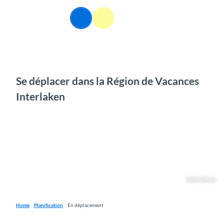
T
o
FR
Webcams
Information
Recherche
Menu
c
o
n
t
e
n
Se déplacer dans la Région de Vacances
t
Interlaken
Interlaken
Home
Planification
En déplacement