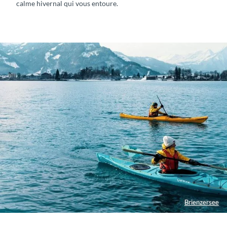
calme hivernal qui vous entoure.
a
c
d
e
T
h
o
u
n
e
Brienzersee