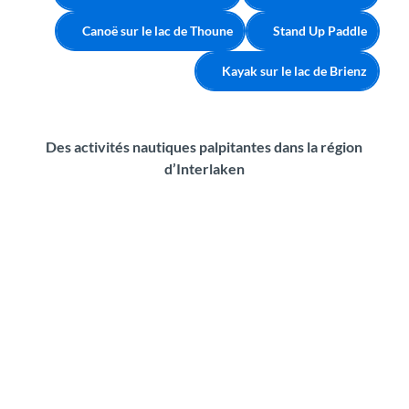
Canoë sur le lac de Thoune
Stand Up Paddle
Kayak sur le lac de Brienz
Des activités nautiques palpitantes dans la région
d’Interlaken
K
a
y
a