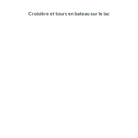
Croisière et tours en bateau sur le lac
C
r
o
i
s
i
è
r
e
s
u