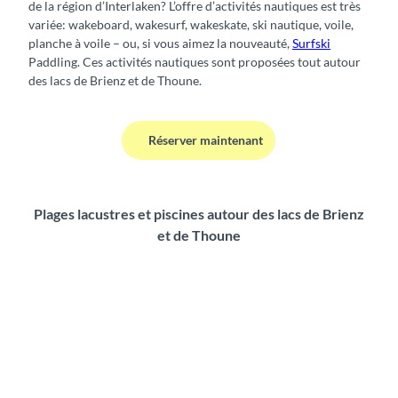
de la région d’Interlaken? L’offre d’activités nautiques est très
U
t
variée: wakeboard, wakesurf, wakeskate, ski nautique, voile,
P
i
planche à voile – ou, si vous aimez la nouveauté,
Surfski
)
q
Paddling. Ces activités nautiques sont proposées tout autour
u
des lacs de Brienz et de Thoune.
e
&
w
Réserver maintenant
a
k
e
b
Plages lacustres et piscines autour des lacs de Brienz
o
et de Thoune
a
r
d