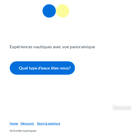
T
o
FR
Webcams
Information
Recherche
Menu
c
o
n
t
e
Expériences nautiques avec vue panoramique
n
t
Quel type d’eaux êtes-vous?
Thunersee
Home
Découvrir
Sport & aventure
Activités nautiques