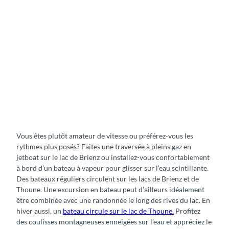
r
l
e
l
a
c
d
e
C
B
r
r
o
i
s
e
i
n
Vous êtes plutôt amateur de vitesse ou préférez-vous les
è
z
rythmes plus posés? Faites une traversée à pleins gaz en
r
jetboat sur le lac de Brienz ou installez-vous confortablement
e
à bord d’un bateau à vapeur pour glisser sur l’eau scintillante.
s
Des bateaux réguliers circulent sur les lacs de Brienz et de
u
Thoune. Une excursion en bateau peut d’ailleurs idéalement
r
être combinée avec une randonnée le long des rives du lac. En
l
hiver aussi, un
bateau circule sur le lac de Thoune.
Profitez
e
des coulisses montagneuses enneigées sur l’eau et appréciez le
l