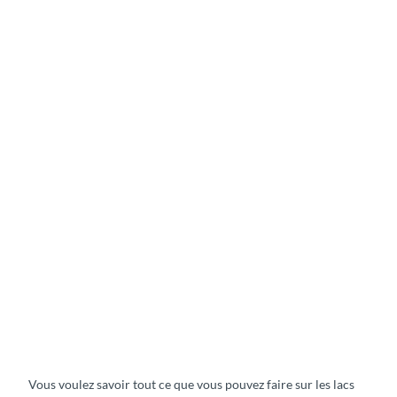
e
S
t
a
n
d
U
p
P
a
d
S
d
k
l
i
e
n
(
a
Vous voulez savoir tout ce que vous pouvez faire sur les lacs
S
u