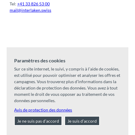
Tel:
+41 33 826 53 00
mail@interlaken.swiss
F
Y
I
t
L
a
o
n
i
i
c
u
s
k
n
e
t
t
t
k
b
u
a
o
e
o
b
g
k
d
En savoir plus
o
e
r
I
k
a
n
Paramètres des cookies
m
Horaires
Sur ce site internet, le suivi, y compris à l’aide de cookies,
Accès
est utilisé pour pouvoir optimiser et analyser les offres et
Hébergements
/
CGV
campagnes. Vous trouverez plus d’informations dans la
Congrès & groupes
déclaration de protection des données. Vous avez à tout
Informations pour les hébergeurs
moment le droit de vous opposer au traitement de vos
données personnelles.
Avis de protection des données
Inscription newsletter
Je ne suis pas d’accord
Je suis d’accord
(seulement en allemand)