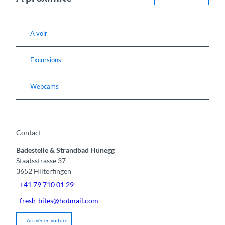
A voir
Excursions
Webcams
Contact
Badestelle & Strandbad Hünegg
Staatsstrasse 37
3652
Hilterfingen
+41 79 710 01 29
fresh-bites@hotmail.com
Arrivée en voiture