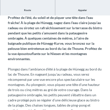
Route
Appeler
Rafraîchissement et vue panoramique et ambiance italienne
Profitez de l’été, du soleil et de piquer une tête dans l’eau
fraîche! À la plage de Hünegg, nagez dans l’eau claire jusqu’au
radeau ou sirotez un rafraîchissement sur la terrasse du bistro
pendant que les petits s’amusent dans la pataugeoire
ombragée. À quelques centaines de mètres, à l’aire de
baignade publique de Hünegg-Kurve, vous bronzez sur la
pelouse bien entretenue au bord du lac de Thoune. Profitez de
la vue époustouflante sur le Niesen et les montagnes
environnantes.
Plongez dans l’ambiance d’été à la plage de Hünegg au bord du
lac de Thoune. En nageant jusqu’au radeau, vous serez
récompensé par une vue encore plus spectaculaire sur les
montagnes. Au plongeoir, vous piquez une tête d’une hauteur
de trois ou cinq mètres au gré de votre courage. Dans la
pataugeoire ombragée, les petits peuvent s’ébattre dans un
cadre protégé puis se régaler d’une délicieuse glace au bistro
de la plage. Des chaises longues, tables de ping-pong et