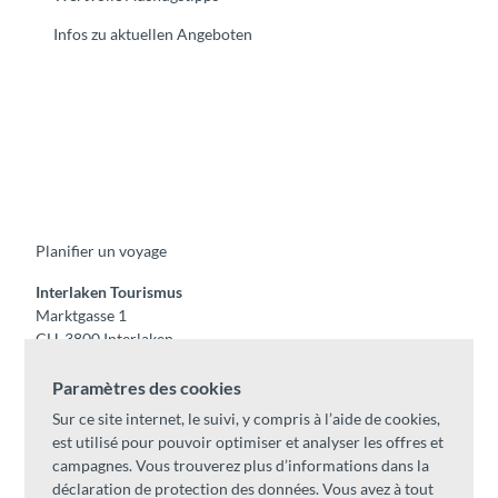
Infos zu aktuellen Angeboten
F
Y
I
t
L
a
o
n
i
i
c
u
s
k
n
e
t
t
t
k
b
u
a
o
e
o
b
g
k
d
Planifier un voyage
o
e
r
I
k
a
n
m
Interlaken Tourismus
Marktgasse 1
CH-3800 Interlaken
Tel:
+41 33 826 53 00
Paramètres des cookies
mail@interlaken.swiss
Sur ce site internet, le suivi, y compris à l’aide de cookies,
Horaires
est utilisé pour pouvoir optimiser et analyser les offres et
Accès
campagnes. Vous trouverez plus d’informations dans la
Hébergements
/
CGV
déclaration de protection des données. Vous avez à tout