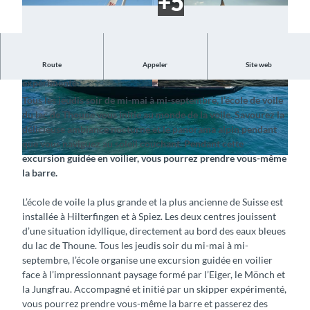
Route
Appeler
Site web
Découvrez le vent et l’eau en compagnie d’un guide
expérimenté
©
CC-BY-SA
©
CC-BY-SA
Tous les jeudis soir de mi-mai à mi-septembre, l’école de voile
du lac de Thoune vous initie au monde de la voile. Savourez la
délicieuse ambiance nocturne et le panorama alpin pendant
que vous naviguez au soleil couchant. Pendant cette
excursion guidée en voilier, vous pourrez prendre vous-même
©
CC-BY-SA
la barre.
L’école de voile la plus grande et la plus ancienne de Suisse est
installée à Hilterfingen et à Spiez. Les deux centres jouissent
d’une situation idyllique, directement au bord des eaux bleues
du lac de Thoune. Tous les jeudis soir du mi-mai à mi-
septembre, l’école organise une excursion guidée en voilier
face à l’impressionnant paysage formé par l’Eiger, le Mönch et
la Jungfrau. Accompagné et initié par un skipper expérimenté,
vous pourrez prendre vous-même la barre et passerez des