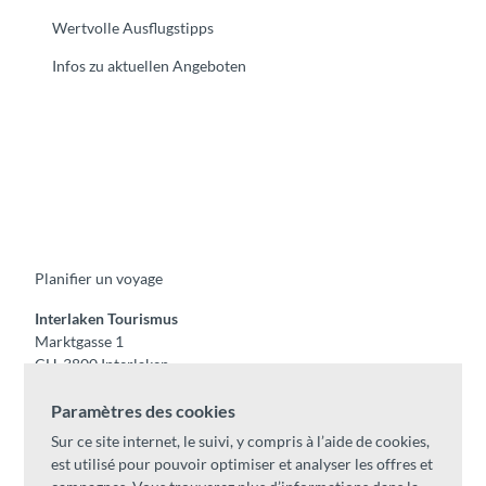
Wertvolle Ausflugstipps
Infos zu aktuellen Angeboten
F
Y
I
t
L
a
o
n
i
i
c
u
s
k
n
e
t
t
t
k
b
u
a
o
e
o
b
g
k
d
Planifier un voyage
o
e
r
I
k
a
n
m
Interlaken Tourismus
Marktgasse 1
CH-3800 Interlaken
Tel:
+41 33 826 53 00
Paramètres des cookies
mail@interlaken.swiss
Sur ce site internet, le suivi, y compris à l’aide de cookies,
Horaires
est utilisé pour pouvoir optimiser et analyser les offres et
Accès