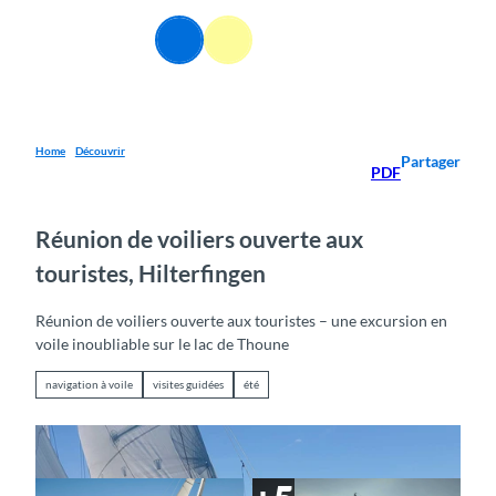
T
o
FR
Webcams
Information
Recherche
Menu
c
o
n
t
e
Home
Découvrir
Partager
PDF
n
t
Réunion de voiliers ouverte aux
touristes, Hilterfingen
Réunion de voiliers ouverte aux touristes – une excursion en
voile inoubliable sur le lac de Thoune
navigation à voile
visites guidées
été