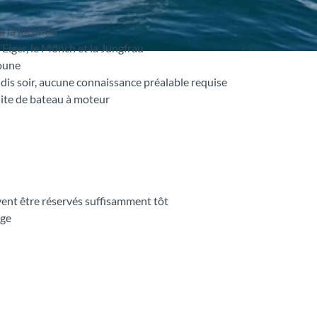
à la location
Eiger, le Mönch et la Jungfrau
houne
udis soir, aucune connaissance préalable requise
uite de bateau à moteur
ivent être réservés suffisamment tôt
nge