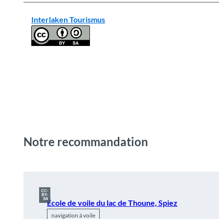
Interlaken Tourismus
Notre recommandation
CC-
BY-
SA
École de voile du lac de Thoune, Spiez
navigation à voile