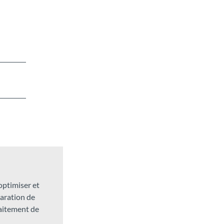
 optimiser et
laration de
raitement de