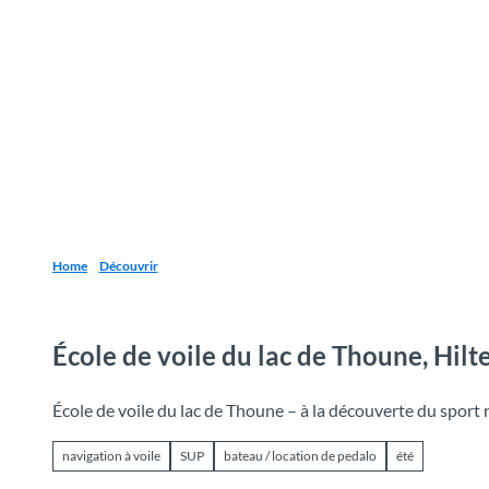
T
o
Destinations
Découvrir
Planification
c
o
n
t
e
n
t
Home
Découvrir
École de voile du lac de Thoune, Hilt
École de voile du lac de Thoune – à la découverte du sport
navigation à voile
SUP
bateau / location de pedalo
été