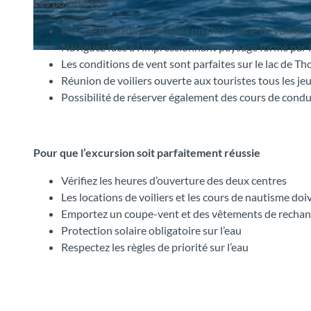
Les points forts
Parc de bateaux proposant un choix varié de voiliers 
Naviguez face à l’impressionnant paysage formé par l’
© Segelschule Thunersee, Interlaken Tourismus |
CC-BY-SA
Les conditions de vent sont parfaites sur le lac de T
Réunion de voiliers ouverte aux touristes tous les je
Possibilité de réserver également des cours de cond
Pour que l’excursion soit parfaitement réussie
Vérifiez les heures d’ouverture des deux centres
Les locations de voiliers et les cours de nautisme do
Emportez un coupe-vent et des vêtements de recha
Protection solaire obligatoire sur l’eau
Respectez les règles de priorité sur l’eau