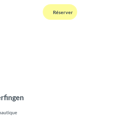
FR
Réserver
Webcams
Information
Recherche
erfingen
 nautique