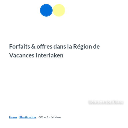
T
o
FR
Webcams
Information
Recherche
Menu
c
o
n
t
e
n
Forfaits & offres dans la Région de
t
Vacances Interlaken
Hofstetten bei Brienz
Home
Planification
Offres forfaitaires