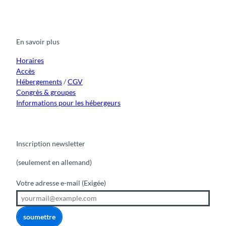
l
a
o
n
i
i
a
c
u
s
k
n
e
t
t
t
k
J
b
u
a
o
e
u
o
b
g
k
d
En savoir plus
o
e
r
I
n
k
a
n
g
m
Horaires
f
Accès
r
Hébergements
/
CGV
a
Congrès & groupes
u
Informations pour les hébergeurs
Inscription newsletter
(seulement en allemand)
Votre adresse e-mail
(Exigée)
soumettre