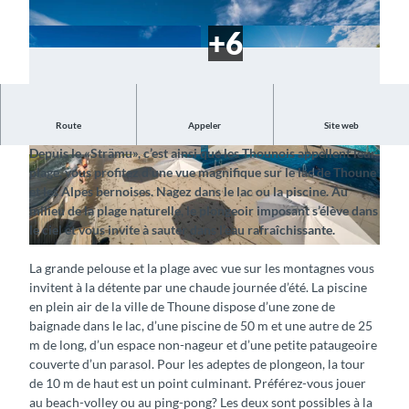
Route
Appeler
Site web
Nager avec vue sur le panorama de montagnes
Depuis le «Strämu», c’est ainsi que les Thounois appellent leur
©
CC-BY-SA
©
CC-BY-SA
plage, vous profitez d’une vue magnifique sur le lac de Thoune
et les Alpes bernoises. Nagez dans le lac ou la piscine. Au
milieu de la plage naturelle, le plongeoir imposant s’élève dans
le ciel et vous invite à sauter dans l’eau rafraîchissante.
©
CC-BY-SA
La grande pelouse et la plage avec vue sur les montagnes vous
invitent à la détente par une chaude journée d’été. La piscine
en plein air de la ville de Thoune dispose d’une zone de
baignade dans le lac, d’une piscine de 50 m et une autre de 25
m de long, d’un espace non-nageur et d’une petite pataugeoire
couverte d’un parasol. Pour les adeptes de plongeon, la tour
de 10 m de haut est un point culminant. Préférez-vous jouer
au beach-volley ou au ping-pong? Les deux sont possibles à la