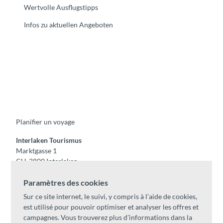
Wertvolle Ausflugstipps
Infos zu aktuellen Angeboten
F
Y
I
t
L
a
o
n
i
i
c
u
s
k
n
e
t
t
t
k
b
u
a
o
e
o
b
g
k
d
Planifier un voyage
o
e
r
I
k
a
n
m
Interlaken Tourismus
Marktgasse 1
CH-3800 Interlaken
Tel:
+41 33 826 53 00
Paramètres des cookies
mail@interlaken.swiss
Sur ce site internet, le suivi, y compris à l’aide de cookies,
Horaires
est utilisé pour pouvoir optimiser et analyser les offres et
Accès
campagnes. Vous trouverez plus d’informations dans la