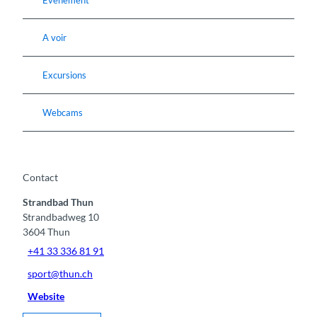
Evénement
A voir
Excursions
Webcams
Contact
Strandbad Thun
Strandbadweg 10
3604
Thun
+41 33 336 81 91
sport@thun.ch
Website