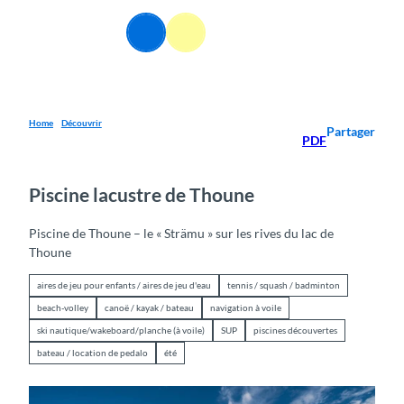
T
o
FR
Webcams
Information
Recherche
Menu
c
o
n
t
e
Home
Découvrir
Partager
PDF
n
t
Piscine lacustre de Thoune
Piscine de Thoune – le « Strämu » sur les rives du lac de
Thoune
aires de jeu pour enfants / aires de jeu d'eau
tennis / squash / badminton
beach-volley
canoë / kayak / bateau
navigation à voile
ski nautique/wakeboard/planche (à voile)
SUP
piscines découvertes
bateau / location de pedalo
été