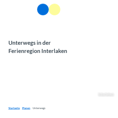
Z
u
DE
Webcams
Informationen
Suche
Menü
m
I
n
h
a
l
Unterwegs in der
t
Ferienregion Interlaken
Interlaken
Startseite
Planen
Unterwegs