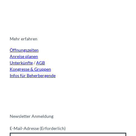
I
F
y
L
d
n
a
o
i
s
c
u
n
t
e
t
k
a
b
u
e
g
o
b
d
r
o
e
i
Mehr erfahren
a
k
n
Öffnungszeiten
m
Anreise planen
Unterkünfte
/
AGB
Kongresse & Gruppen
Infos für Beherbergende
Newsletter Anmeldung
E-Mail-Adresse
(Erforderlich)