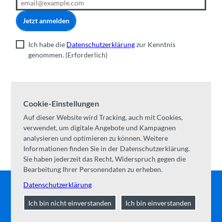
Jetzt anmelden
Ich habe die
Datenschutzerklärung
zur Kenntnis
genommen.
(Erforderlich)
Wertvolle Ausflugstipps
Cookie-Einstellungen
Informationen zu aktuellen Angeboten und
Veranstaltungen
Auf dieser Website wird Tracking, auch mit Cookies,
verwendet, um digitale Angebote und Kampagnen
Geschichten aus der Ferienregion Interlaken
analysieren und optimieren zu können. Weitere
Informationen finden Sie in der Datenschutzerklärung.
Sie haben jederzeit das Recht, Widerspruch gegen die
Bearbeitung Ihrer Personendaten zu erheben.
Datenschutzerklärung
Gemeinde Interlaken
|
Impressum
|
Datenschutz
|
Kontakt
Ich bin nicht einverstanden
Ich bin einverstanden
|
Über uns
|
Trade Corner
|
Medien
|
Partner