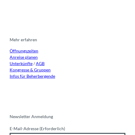
I
F
y
L
n
a
o
i
s
c
u
n
t
e
t
k
a
b
u
e
g
o
b
d
r
o
e
i
Mehr erfahren
a
k
n
Öffnungszeiten
m
Anreise planen
Unterkünfte
/
AGB
Kongresse & Gruppen
Infos für Beherbergende
Newsletter Anmeldung
E-Mail-Adresse
(Erforderlich)