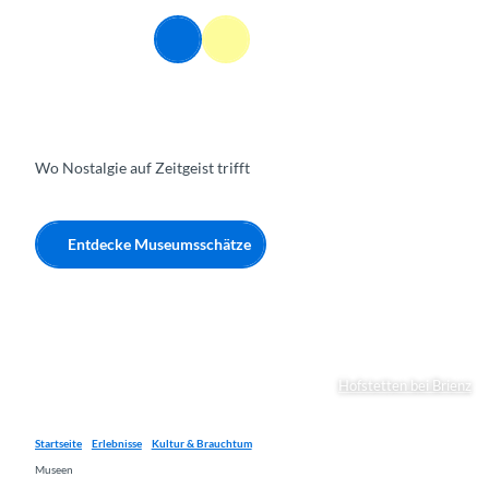
Z
u
DE
Webcams
Informationen
Suche
Menü
m
I
n
h
a
Wo Nostalgie auf Zeitgeist trifft
l
t
Entdecke Museumsschätze
Hofstetten bei Brienz
Startseite
Erlebnisse
Kultur & Brauchtum
Museen