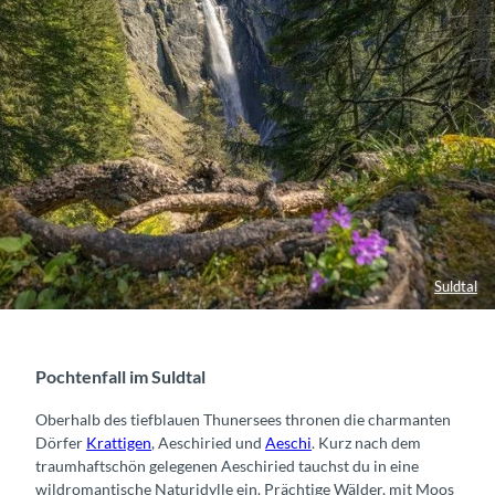
Suldtal
Pochtenfall im Suldtal
Oberhalb des tiefblauen Thunersees thronen die charmanten
Dörfer
Krattigen
, Aeschiried und
Aeschi
. Kurz nach dem
traumhaftschön gelegenen Aeschiried tauchst du in eine
wildromantische Naturidylle ein. Prächtige Wälder, mit Moos