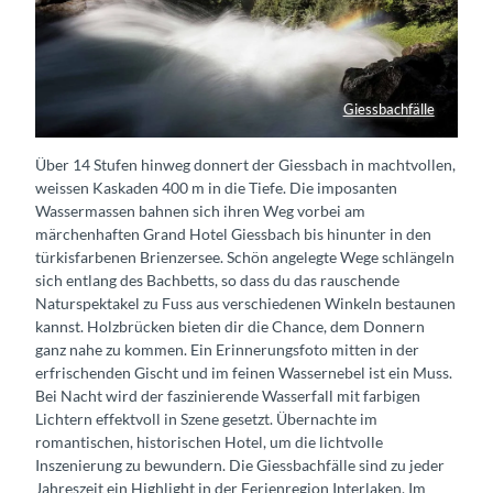
Giessbachfälle
Giessbach-Wasserfall von oben
Über 14 Stufen hinweg donnert der Giessbach in machtvollen,
weissen Kaskaden 400 m in die Tiefe. Die imposanten
Wassermassen bahnen sich ihren Weg vorbei am
märchenhaften Grand Hotel Giessbach bis hinunter in den
türkisfarbenen Brienzersee. Schön angelegte Wege schlängeln
sich entlang des Bachbetts, so dass du das rauschende
Naturspektakel zu Fuss aus verschiedenen Winkeln bestaunen
kannst. Holzbrücken bieten dir die Chance, dem Donnern
ganz nahe zu kommen. Ein Erinnerungsfoto mitten in der
erfrischenden Gischt und im feinen Wassernebel ist ein Muss.
Bei Nacht wird der faszinierende Wasserfall mit farbigen
Lichtern effektvoll in Szene gesetzt. Übernachte im
romantischen, historischen Hotel, um die lichtvolle
Inszenierung zu bewundern. Die Giessbachfälle sind zu jeder
Jahreszeit ein Highlight in der Ferienregion Interlaken. Im