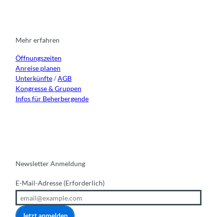
e
t
e
t
k
a
b
u
e
g
o
b
d
r
o
e
i
Mehr erfahren
a
k
n
Öffnungszeiten
m
Anreise planen
Unterkünfte
/
AGB
Kongresse & Gruppen
Infos für Beherbergende
Newsletter Anmeldung
E-Mail-Adresse
(Erforderlich)
Jetzt anmelden