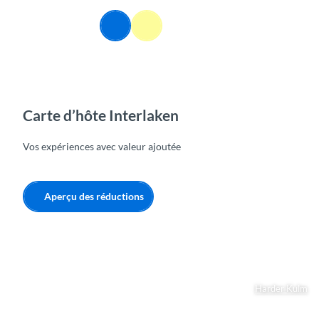
T
o
FR
Webcams
Information
Recherche
Menu
c
o
n
t
e
n
Carte d’hôte Interlaken
t
Vos expériences avec valeur ajoutée
Aperçu des réductions
Harder Kulm