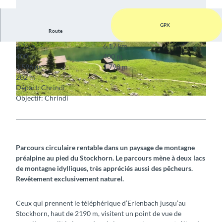
GPX
Route
2:15 h
6,17 km
© Stockhornbahn AG
© Stockhornbahn AG
400 m
400 m
1.596 m
1.798 m
202 m
Départ: Chrindi
Objectif: Chrindi
© Stockhornbahn AG
Parcours circulaire rentable dans un paysage de montagne
préalpine au pied du Stockhorn. Le parcours mène à deux lacs
de montagne idylliques, très appréciés aussi des pêcheurs.
Revêtement exclusivement naturel.
Ceux qui prennent le téléphérique d’Erlenbach jusqu’au
Stockhorn, haut de 2190 m, visitent un point de vue de