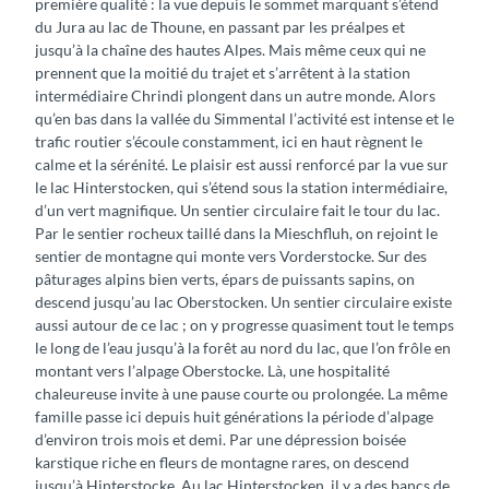
première qualité : la vue depuis le sommet marquant s’étend
du Jura au lac de Thoune, en passant par les préalpes et
jusqu’à la chaîne des hautes Alpes. Mais même ceux qui ne
prennent que la moitié du trajet et s’arrêtent à la station
intermédiaire Chrindi plongent dans un autre monde. Alors
qu’en bas dans la vallée du Simmental l’activité est intense et le
trafic routier s’écoule constamment, ici en haut règnent le
calme et la sérénité. Le plaisir est aussi renforcé par la vue sur
le lac Hinterstocken, qui s’étend sous la station intermédiaire,
d’un vert magnifique. Un sentier circulaire fait le tour du lac.
Par le sentier rocheux taillé dans la Mieschfluh, on rejoint le
sentier de montagne qui monte vers Vorderstocke. Sur des
pâturages alpins bien verts, épars de puissants sapins, on
descend jusqu’au lac Oberstocken. Un sentier circulaire existe
aussi autour de ce lac ; on y progresse quasiment tout le temps
le long de l’eau jusqu’à la forêt au nord du lac, que l’on frôle en
montant vers l’alpage Oberstocke. Là, une hospitalité
chaleureuse invite à une pause courte ou prolongée. La même
famille passe ici depuis huit générations la période d’alpage
d’environ trois mois et demi. Par une dépression boisée
karstique riche en fleurs de montagne rares, on descend
jusqu’à Hinterstocke. Au lac Hinterstocken, il y a des bancs de