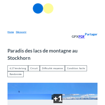
T
o
FR
Webcams
Information
Recherche
Menu
c
o
n
t
e
Home
Découvrir
Partager
GPX
PDF
n
t
Paradis des lacs de montagne au
Stockhorn
6,17 km de long
Circuit
Difficulté: moyenne
Condition: facile
Randonnée