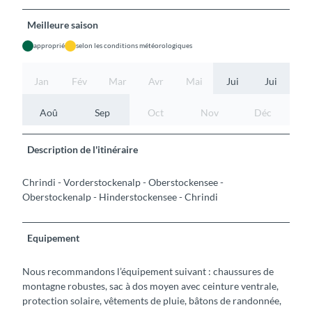
Meilleure saison
approprié
selon les conditions météorologiques
Jan
Fév
Mar
Avr
Mai
Jui
Jui
Aoû
Sep
Oct
Nov
Déc
Description de l'itinéraire
Chrindi - Vorderstockenalp - Oberstockensee -
Oberstockenalp - Hinderstockensee - Chrindi
Equipement
Nous recommandons l’équipement suivant : chaussures de
montagne robustes, sac à dos moyen avec ceinture ventrale,
protection solaire, vêtements de pluie, bâtons de randonnée,