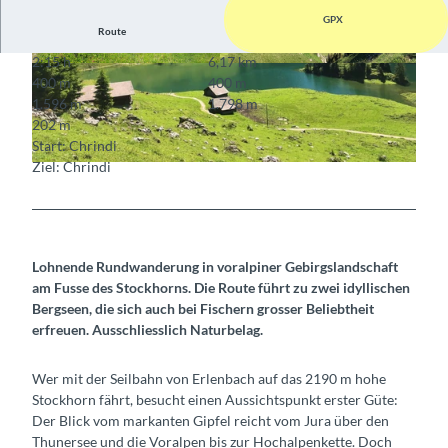
GPX
Route
2:15 h
6,17 km
© Stockhornbahn AG
© Stockhornbahn AG
400 m
400 m
1.596 m
1.798 m
202 m
Start: Chrindi
Ziel: Chrindi
© Stockhornbahn AG
Lohnende Rundwanderung in voralpiner Gebirgslandschaft
am Fusse des Stockhorns. Die Route führt zu zwei idyllischen
Bergseen, die sich auch bei Fischern grosser Beliebtheit
erfreuen. Ausschliesslich Naturbelag.
Wer mit der Seilbahn von Erlenbach auf das 2190 m hohe
Stockhorn fährt, besucht einen Aussichtspunkt erster Güte:
Der Blick vom markanten Gipfel reicht vom Jura über den
Thunersee und die Voralpen bis zur Hochalpenkette. Doch