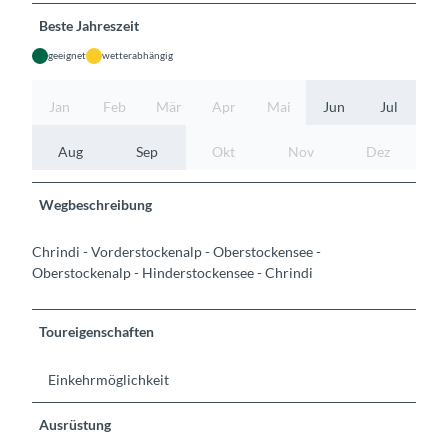
Beste Jahreszeit
geeignet
wetterabhängig
Jan
Feb
Mär
Apr
Mai
Jun
Jul
Aug
Sep
Okt
Nov
Dez
Wegbeschreibung
Chrindi - Vorderstockenalp - Oberstockensee -
Oberstockenalp - Hinderstockensee - Chrindi
Toureigenschaften
Einkehrmöglichkeit
Ausrüstung