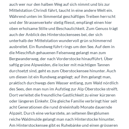
auch wer nur den halben Weg auf sich nimmt und bis zur
Mittelstation Chrindi fährt, taucht in eine andere Welt ein.
Während unten im Simmental geschäftiges Treiben herrscht
und der Strassenverkehr stetig fliesst, empfängt einen hier
oben erholsame Stille und Beschaulichkeit. Zum Genuss trägt
auch der Anblick des Hinterstockensees bei, der sich
unterhalb der Mittelstation wundervoll grün schimmernd
ausbreitet. Ein Rundweg führt rings um den See. Auf dem in
die Mieschfluh gehauenen Felsenweg gelangt man zum
Bergwanderweg, der nach Vorderstocke hinaufführt. Über
saftig grüne Alpweiden, die locker mit mächtigen Tannen
durchsetzt sind, geht es zum Oberstockensee hinunter. Auch
um diesen ist ein Rundweg angelegt; auf ihm gelangt man,
praktisch durchwegs dem Wasser entlang, zum Wald nördlich
des Sees, den man nun im Aufstieg zur Alp Oberstocke streift.
Dort verleitet die freundliche Gastlichkeit zu einer kürzeren
oder längeren Einkehr. Die gleiche Familie verbringt hier seit
acht Generationen die rund dreieinhalb Monate dauernde
Alpzeit. Durch eine verkarstete, an seltenen Bergblumen
reiche Waldmulde gelangt man nach Hinterstocke hinunter.
Am Hinterstockensee gibt es Ruhebänke und einen grösseren