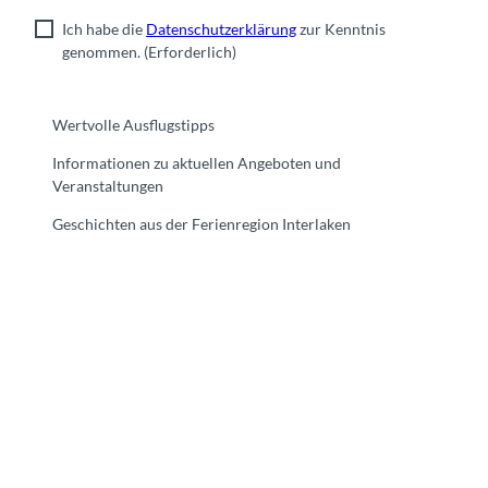
Ich habe die
Datenschutzerklärung
zur Kenntnis
genommen.
(Erforderlich)
Wertvolle Ausflugstipps
Informationen zu aktuellen Angeboten und
Veranstaltungen
Geschichten aus der Ferienregion Interlaken
F
Y
I
t
L
a
o
n
i
i
c
u
s
k
n
e
t
t
t
k
b
u
a
o
e
o
b
g
k
d
o
e
r
I