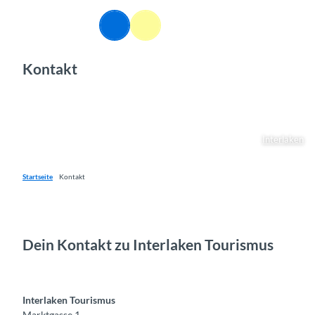
Z
u
DE
Webcams
Informationen
Suche
Menü
m
I
Kontakt
n
h
a
l
t
Interlaken
Startseite
Kontakt
Dein Kontakt zu Interlaken Tourismus
Interlaken Tourismus
Marktgasse 1