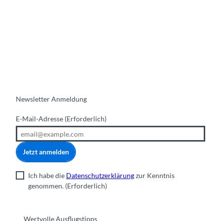
u
n
T
o
u
r
i
s
t
Newsletter Anmeldung
I
n
E-Mail-Adresse
(Erforderlich)
f
o
r
Jetzt anmelden
m
a
Ich habe die
Datenschutzerklärung
zur Kenntnis
t
genommen.
(Erforderlich)
i
o
n
Wertvolle Ausflugstipps