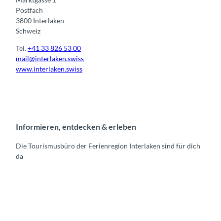
Postfach
3800 Interlaken
Schweiz
Tel.
+41 33 826 53 00
mail@interlaken.swiss
www.interlaken.swiss
Informieren, entdecken & erleben
Die Tourismusbüro der Ferienregion Interlaken sind für dich
da