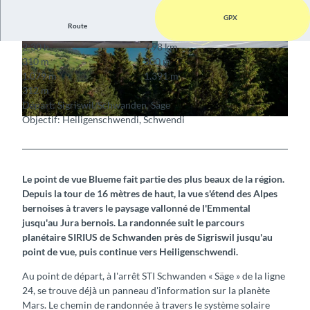
GPX
Route
2:30 h
7,98 km
© www.sternwarte-planetarium.ch
© Alpenblick Heiligenschwendi
310 m
300 m
1.079 m
1.391 m
312 m
Départ: Sigriswil/Schwanden, Säge
Objectif: Heiligenschwendi, Schwendi
© stibus.ch
Le point de vue Blueme fait partie des plus beaux de la région.
Depuis la tour de 16 mètres de haut, la vue s'étend des Alpes
bernoises à travers le paysage vallonné de l'Emmental
jusqu'au Jura bernois. La randonnée suit le parcours
planétaire SIRIUS de Schwanden près de Sigriswil jusqu'au
point de vue, puis continue vers Heiligenschwendi.
Au point de départ, à l'arrêt STI Schwanden « Säge » de la ligne
24, se trouve déjà un panneau d'information sur la planète
Mars. Le chemin de randonnée à travers le système solaire