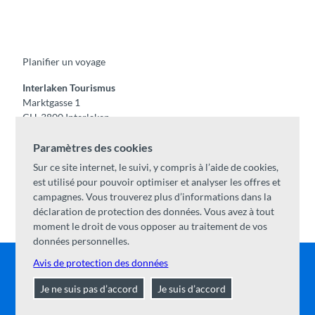
F
Y
I
t
L
a
o
n
i
i
c
u
s
k
n
e
t
t
t
k
b
u
a
o
e
o
b
g
k
d
Planifier un voyage
o
e
r
I
k
a
n
m
Interlaken Tourismus
Marktgasse 1
CH-3800 Interlaken
Tel:
+41 33 826 53 00
Paramètres des cookies
mail@interlaken.swiss
Sur ce site internet, le suivi, y compris à l’aide de cookies,
Horaires
est utilisé pour pouvoir optimiser et analyser les offres et
Accès
campagnes. Vous trouverez plus d’informations dans la
Hébergements
/
CGV
déclaration de protection des données. Vous avez à tout
Congrès & groupes
moment le droit de vous opposer au traitement de vos
données personnelles.
Avis de protection des données
Contact
|
Mentions légales
|
Protection des données
|
A
Je ne suis pas d’accord
Je suis d’accord
propos de nous