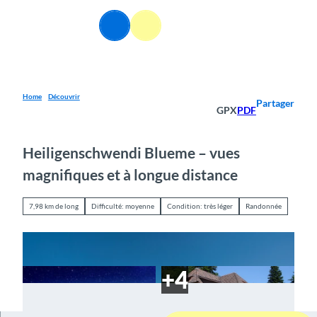
T
o
FR
Webcams
Information
Recherche
Menu
c
o
n
t
e
Home
Découvrir
Partager
GPX
PDF
n
t
Heiligenschwendi Blueme – vues
magnifiques et à longue distance
7,98 km de long
Difficulté: moyenne
Condition: très léger
Randonnée