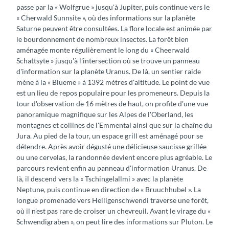
passe par la « Wolfgrue » jusqu'à Jupiter, puis continue vers le
« Cherwald Sunnsite », où des informations sur la planète
Saturne peuvent être consultées. La flore locale est animée par
le bourdonnement de nombreux insectes. La forêt bien
aménagée monte régulièrement le long du « Cheerwald
Schattsyte » jusqu'à l'intersection où se trouve un panneau
d'information sur la planète Uranus. De là, un sentier raide
mène à la « Blueme » à 1392 mètres d'altitude. Le point de vue
est un lieu de repos populaire pour les promeneurs. Depuis la
tour d'observation de 16 mètres de haut, on profite d'une vue
panoramique magnifique sur les Alpes de l'Oberland, les
montagnes et collines de l'Emmental ainsi que sur la chaîne du
Jura. Au pied de la tour, un espace grill est aménagé pour se
détendre. Après avoir dégusté une délicieuse saucisse grillée
ou une cervelas, la randonnée devient encore plus agréable. Le
parcours revient enfin au panneau d'information Uranus. De
là, il descend vers la « Tschingelallmi » avec la planète
Neptune, puis continue en direction de « Bruuchhubel ». La
longue promenade vers Heiligenschwendi traverse une forêt,
où il n’est pas rare de croiser un chevreuil. Avant le virage du «
Schwendigraben », on peut lire des informations sur Pluton. Le