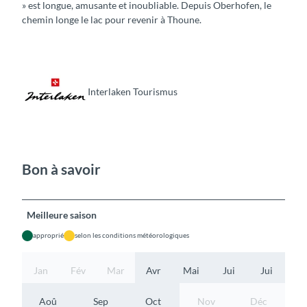
» est longue, amusante et inoubliable. Depuis Oberhofen, le
chemin longe le lac pour revenir à Thoune.
Interlaken Tourismus
Bon à savoir
Meilleure saison
approprié
selon les conditions météorologiques
Jan
Fév
Mar
Avr
Mai
Jui
Jui
Aoû
Sep
Oct
Nov
Déc