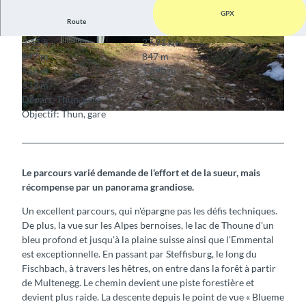
GPX
Route
3:15 h
27,91 km
© Interlaken Tourismus, Interlaken Tourismus
© Interlaken Tourismus, Interlaken Tourismus
847 m
847 m
558 m
1.390 m
832 m
Départ: Thun, gare
Objectif: Thun, gare
© Interlaken Tourismus, Interlaken Tourismus
Le parcours varié demande de l'effort et de la sueur, mais
récompense par un panorama grandiose.
Un excellent parcours, qui n'épargne pas les défis techniques.
De plus, la vue sur les Alpes bernoises, le lac de Thoune d'un
bleu profond et jusqu'à la plaine suisse ainsi que l'Emmental
est exceptionnelle. En passant par Steffisburg, le long du
Fischbach, à travers les hêtres, on entre dans la forêt à partir
de Multenegg. Le chemin devient une piste forestière et
devient plus raide. La descente depuis le point de vue « Blueme