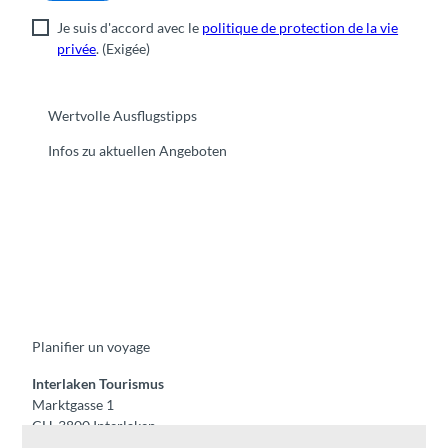
Je suis d'accord avec le
politique de protection de la vie
privée
.
(Exigée)
Wertvolle Ausflugstipps
Infos zu aktuellen Angeboten
F
Y
I
t
L
a
o
n
i
i
c
u
s
k
n
e
t
t
t
k
b
u
a
o
e
o
b
g
k
d
Planifier un voyage
o
e
r
I
k
a
n
m
Interlaken Tourismus
Marktgasse 1
CH-3800 Interlaken