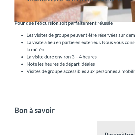
Pour que l’excursion soit parfaitement réussie
© Interlaken Tourismus, Interlaken Tourismus (Milot Morina) |
CC-BY-SA
Les visites de groupe peuvent être réservées sur dema
La visite a lieu en partie en extérieur. Nous vous co
la météo.
La visite dure environ 3 – 4 heures
Note les heures de départ idéales
Visites de groupe accessibles aux personnes à mobil
Bon à savoir
Paramètres 