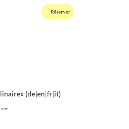
FR
Réserver
Webcams
Information
Recherche
naire» (de|en|fr|it)
ire»