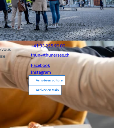
Contact
en plat
Thun-Thunersee Tourismus
de vous
Seestrasse 2
3600
Thun
+41 33 225 90 00
e vous
thun@thunersee.ch
use
Facebook
Instagram
Arrivée en voiture
Arrivée en train