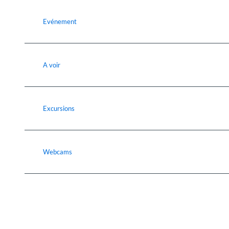
Evénement
A voir
Excursions
Webcams