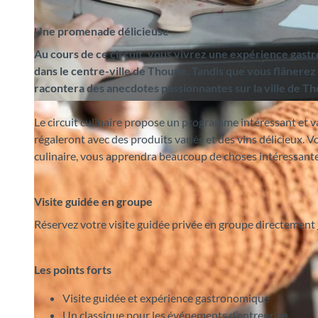
Une promenade délicieuse
Au cours de ce circuit, vous vivrez une expérience gast
dans le centre-ville de Thoune. Tandis que vous flânerez à
racontera des anecdotes passionnantes sur la ville de T
© Interlaken Tourismus (Milot Morina) |
CC-BY-SA
Le circuit culinaire propose un programme intéressant et var
régaleront avec des produits variés et des vins délicieux. 
culinaire, vous apprendra beaucoup de choses intéressantes
Visite guidée en groupe
Réservez votre visite guidée privée en groupe directement
Les points forts
Visite guidée et expérience gastronomique
Un classique pour les événements d’entreprise