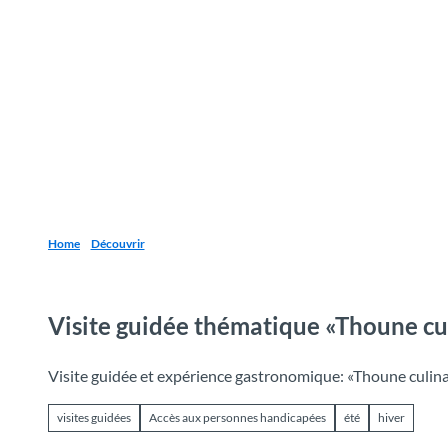
T
o
Destinations
Découvrir
Planification
c
o
n
t
e
n
t
Home
Découvrir
Visite guidée thématique «Thoune culi
Visite guidée et expérience gastronomique: «Thoune culina
visites guidées
Accès aux personnes handicapées
été
hiver