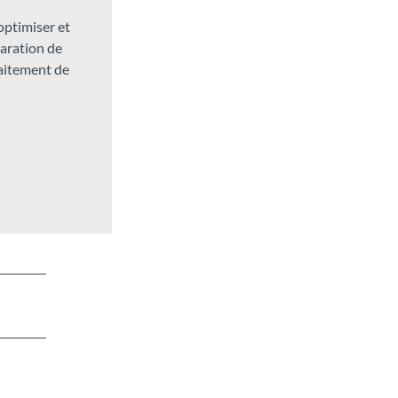
 optimiser et
laration de
raitement de