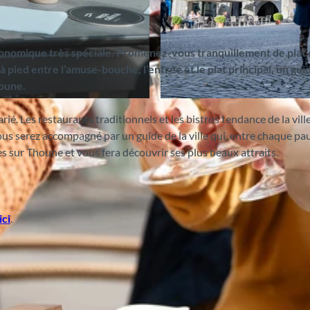
ronomique très spéciale. Promenez-vous tranquillement de plat 
 pied entre l’amuse-bouche, l’entrée et le plat principal, un gui
houne.
© Interlaken Tourismus (Milot Morina) |
CC-BY-SA
ié. Les restaurants traditionnels et les bistros tendance de la vill
Vous serez accompagné par un guide de la ville qui, entre chaque pa
 sur Thoune et vous fera découvrir ses plus beaux attraits.
ici
.