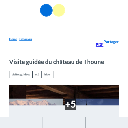
T
o
FR
Webcams
Information
Recherche
Menu
c
o
n
t
e
Home
Découvrir
Partager
PDF
n
t
Visite guidée du château de Thoune
visites guidées
été
hiver