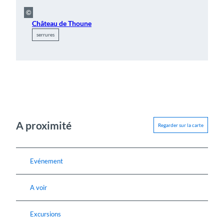
©
Château de Thoune
serrures
A proximité
Regarder sur la carte
Evénement
A voir
Excursions