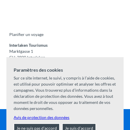
F
Y
I
t
L
a
o
n
i
i
c
u
s
k
n
e
t
t
t
k
b
u
a
o
e
o
b
g
k
d
Planifier un voyage
o
e
r
I
k
a
n
m
Interlaken Tourismus
Marktgasse 1
CH-3800 Interlaken
Tel:
+41 33 826 53 00
Paramètres des cookies
mail@interlaken.swiss
Sur ce site internet, le suivi, y compris à l’aide de cookies,
Horaires
est utilisé pour pouvoir optimiser et analyser les offres et
Accès
campagnes. Vous trouverez plus d’informations dans la
Hébergements
/
CGV
déclaration de protection des données. Vous avez à tout
Congrès & groupes
moment le droit de vous opposer au traitement de vos
données personnelles.
Avis de protection des données
Contact
|
Mentions légales
|
Protection des données
|
A
Je ne suis pas d’accord
Je suis d’accord
propos de nous