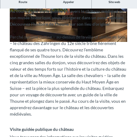
Route
Appeler
Site web
Découvrez les histoires du château de Thoune
Au cours d’une visite guidée à travers le château médiéval et
© Interlaken Tourismus, Schloss Thun
© Interlaken Tourismus, Schloss Thun
son musée historique, vous plongerez dans un passé lointain.
Découvrez l’histoire de Thoune sur son lieu d’origine!
Perché sur une colline – au-dessus de la ville et visible de loin
– le château des Zähringen du 12e siècle trône fièrement
© Interlaken Tourismus, Schloss Thun
flanqué de ses quatre tours. Découvrez l’emblème
exceptionnel de Thoune lors de la visite du château. Dans les
cinq grandes salles du donjon, vous découvrirez des objets de
valeur et des temps forts sur l’histoire et la culture du château
et de la ville au Moyen Âge. La salle des chevaliers – la salle de
représentation la mieux conservée du Haut Moyen Âge en
Suisse – est la pièce la plus splendide du château. Embarquez
pour un voyage de découverte avec un guide de la ville de
Thoune et plongez dans le passé. Au cours de la visite, vous en
apprendrez davantage sur le château et les découvertes
médiévales.
Visite guidée publique du château
Vous trouverez des informations sur les visites guidées