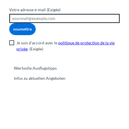
Votre adresse e-mail
(Exigée)
soumettre
Je suis d'accord avec le
politique de protection de la vie
privée
.
(Exigée)
Wertvolle Ausflugstipps
Infos zu aktuellen Angeboten
F
Y
I
t
L
a
o
n
i
i
c
u
s
k
n
e
t
t
t
k
b
u
a
o
e