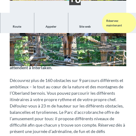
Réservez
maintenant
Route
Appeler
Site web
Vivrez des sensations fortes au cœur de la nature et des
montagnes de l’Oberland bernois
© Interlaken Tourismus, Outdoor Interlaken AG
© Interlaken Tourismus, Outdoor Interlaken AG
Venez vous défouler sur les 14 parcours d’accrobranche du
|
CC-BY-SA
|
CC-BY-SA
Parc d'accrobranche Interlaken. Adrénaline et sensations
fortes garanties lors de cette aventure dans les cimes des
arbres. Tyroliennes, balancelles et plus de 160 obstacles vous
attendent à Interlaken.
© Interlaken Tourismus, Outdoor Interlaken AG |
CC-BY-SA
Découvrez plus de 160 obstacles sur 9 parcours différents et
ambitieux – le tout au cœur de la nature et des montagnes de
l’Oberland bernois. Vous pouvez parcourir les différents
itinéraires à votre propre rythme et de votre propre chef.
Défoulez-vous à 23 m de hauteur sur les différents obstacles,
balancelles et tyroliennes. Le Parc d'accrobranche offre de
l’amusement pour tous: il propose différents niveaux de
difficulté afin que chacun y trouve son compte. Réservez dès à
présent une journée d’adrénaline, de fun et de défis