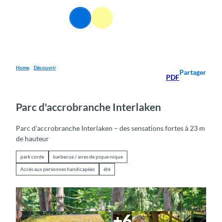
T
o
FR
Webcams
Information
Recherche
Menu
c
o
n
t
e
Home
Découvrir
Partager
PDF
n
t
Parc d'accrobranche Interlaken
Parc d'accrobranche Interlaken – des sensations fortes à 23 m
de hauteur
park corde
barbecue / aires de pique-nique
Accès aux personnes handicapées
été