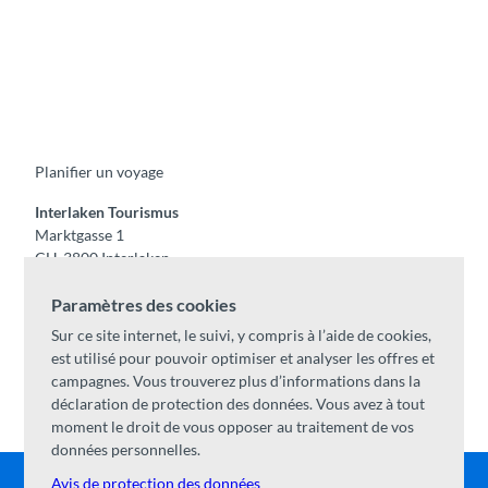
F
Y
I
t
L
a
o
n
i
i
c
u
s
k
n
e
t
t
t
k
b
u
a
o
e
o
b
g
k
d
Planifier un voyage
o
e
r
I
k
a
n
m
Interlaken Tourismus
Marktgasse 1
CH-3800 Interlaken
Tel:
+41 33 826 53 00
Paramètres des cookies
mail@interlaken.swiss
Sur ce site internet, le suivi, y compris à l’aide de cookies,
Horaires
est utilisé pour pouvoir optimiser et analyser les offres et
Accès
campagnes. Vous trouverez plus d’informations dans la
Hébergements
/
CGV
déclaration de protection des données. Vous avez à tout
Congrès & groupes
moment le droit de vous opposer au traitement de vos
données personnelles.
Avis de protection des données