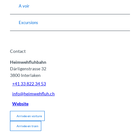
A voir
Excursions
Contact
Heimwehfluhbahn
Därligenstrasse 32
3800
Interlaken
+41 33 822 34 53
info@heimwehfluh.ch
Website
Arrivée en voiture
Arrivée en train