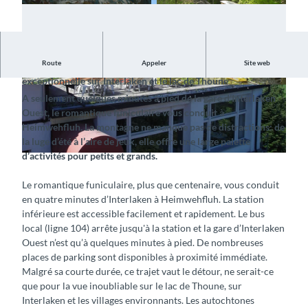
Route
Appeler
Site web
Des activités pour petits et grands avec une vue
exceptionnelle sur Interlaken et le lac de Thoune
© Heimwehfluhbahn , Interlaken Tourismus |
© Heimwehfluhbahn , Interlaken Tourismus |
A seulement quelques minutes à pied de la gare d’Interlaken
CC-BY-SA
CC-BY-SA
Ouest, le romantique funiculaire vous conduit à
Heimwehfluh. La montagne ne manque pas de distractions: de
la luge d’été à l’aire de jeux, elle offre une large palette
d’activités pour petits et grands.
© Heimwehfluhbahn , Interlaken Tourismus |
CC-BY-SA
Le romantique funiculaire, plus que centenaire, vous conduit
en quatre minutes d’Interlaken à Heimwehfluh. La station
inférieure est accessible facilement et rapidement. Le bus
local (ligne 104) arrête jusqu'à la station et la gare d’Interlaken
Ouest n’est qu’à quelques minutes à pied. De nombreuses
places de parking sont disponibles à proximité immédiate.
Malgré sa courte durée, ce trajet vaut le détour, ne serait-ce
que pour la vue inoubliable sur le lac de Thoune, sur
Interlaken et les villages environnants. Les autochtones