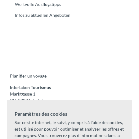
Wertvolle Ausflugstipps
Infos zu aktuellen Angeboten
F
Y
I
t
L
a
o
n
i
i
c
u
s
k
n
e
t
t
t
k
b
u
a
o
e
o
b
g
k
d
Planifier un voyage
o
e
r
I
k
a
n
m
Interlaken Tourismus
Marktgasse 1
CH-3800 Interlaken
Tel:
+41 33 826 53 00
Paramètres des cookies
mail@interlaken.swiss
Sur ce site internet, le suivi, y compris à l’aide de cookies,
Horaires
est utilisé pour pouvoir optimiser et analyser les offres et
Accès
campagnes. Vous trouverez plus d’informations dans la