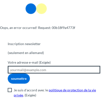
T
o
Webcams
Information
Recherche
Menu
c
o
n
Oops, an error occurred! Request: 00b18f9a4773f
t
e
n
t
Inscription newsletter
(seulement en allemand)
Votre adresse e-mail
(Exigée)
soumettre
Je suis d'accord avec le
politique de protection de la vie
privée
.
(Exigée)