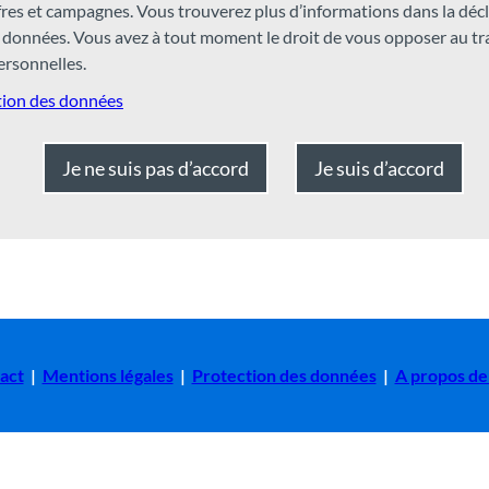
ffres et campagnes. Vous trouverez plus d’informations dans la déc
m
 données. Vous avez à tout moment le droit de vous opposer au t
rsonnelles.
tion des données
Je ne suis pas d’accord
Je suis d’accord
act
|
Mentions légales
|
Protection des données
|
A propos de