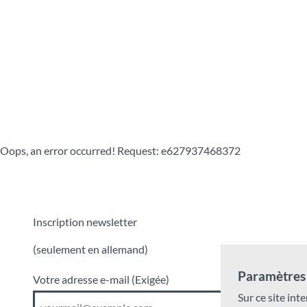
T
o
Destinations
Découvrir
Planification
c
o
n
t
e
n
t
Oops, an error occurred! Request: e627937468372
Inscription newsletter
(seulement en allemand)
Paramètres 
Votre adresse e-mail
(Exigée)
Sur ce site inte