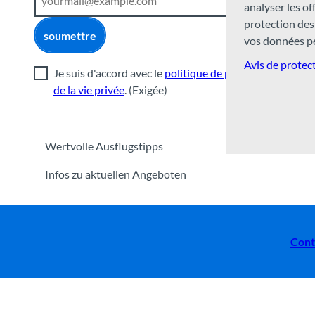
analyser les o
protection des
soumettre
vos données pe
Avis de protec
Je suis d'accord avec le
politique de protection
de la vie privée
.
(Exigée)
Wertvolle Ausflugstipps
Infos zu aktuellen Angeboten
Cont