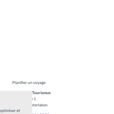
Planifier un voyage
Interlaken Tourismus
Marktgasse 1
CH-3800 Interlaken
 optimiser et