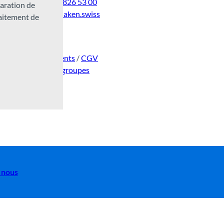
Tel:
+41 33 826 53 00
laration de
mail@interlaken.swiss
raitement de
Horaires
Accès
Hébergements
/
CGV
Congrès & groupes
 nous