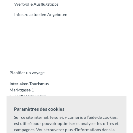
Wertvolle Ausflugstipps
Infos zu aktuellen Angeboten
F
Y
I
t
L
a
o
n
i
i
c
u
s
k
n
e
t
t
t
k
b
u
a
o
e
o
b
g
k
d
Planifier un voyage
o
e
r
I
k
a
n
m
Interlaken Tourismus
Marktgasse 1
CH-3800 Interlaken
Tel:
+41 33 826 53 00
Paramètres des cookies
mail@interlaken.swiss
Sur ce site internet, le suivi, y compris à l’aide de cookies,
Horaires
est utilisé pour pouvoir optimiser et analyser les offres et
Accès
campagnes. Vous trouverez plus d’informations dans la