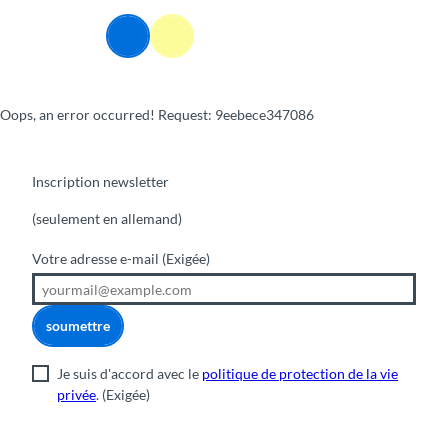
T
o
Webcams
Information
Recherche
Menu
c
o
n
Oops, an error occurred! Request: 9eebece347086
t
e
n
t
Inscription newsletter
(seulement en allemand)
Votre adresse e-mail
(Exigée)
soumettre
Je suis d'accord avec le
politique de protection de la vie
privée
.
(Exigée)