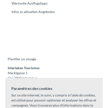
Wertvolle Ausflugstipps
Infos zu aktuellen Angeboten
F
Y
I
t
L
a
o
n
i
i
c
u
s
k
n
e
t
t
t
k
b
u
a
o
e
o
b
g
k
d
Planifier un voyage
o
e
r
I
k
a
n
m
Interlaken Tourismus
Marktgasse 1
CH-3800 Interlaken
Tel:
+41 33 826 53 00
Paramètres des cookies
mail@interlaken.swiss
Sur ce site internet, le suivi, y compris à l’aide de cookies,
Horaires
est utilisé pour pouvoir optimiser et analyser les offres et
Accès
campagnes. Vous trouverez plus d’informations dans la