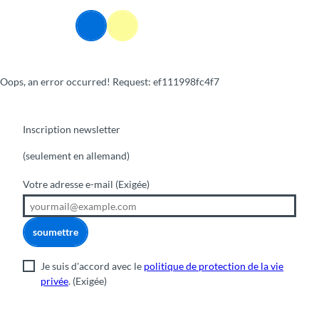
T
o
Webcams
Information
Recherche
Menu
c
o
n
Oops, an error occurred! Request: ef111998fc4f7
t
e
n
t
Inscription newsletter
(seulement en allemand)
Votre adresse e-mail
(Exigée)
soumettre
Je suis d'accord avec le
politique de protection de la vie
privée
.
(Exigée)