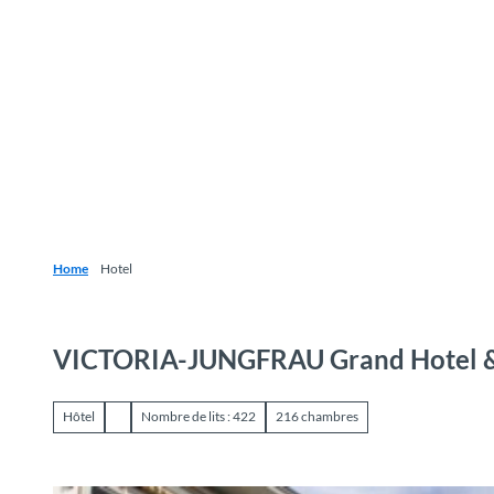
T
o
Destinations
Découvrir
Planification
c
o
n
t
e
n
t
Home
Hotel
VICTORIA-JUNGFRAU Grand Hotel 
Hôtel
Nombre de lits : 422
216 chambres