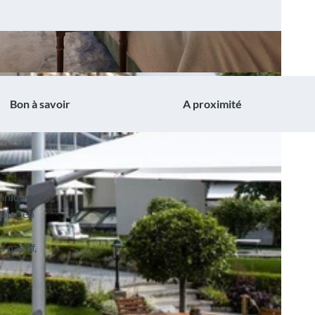
Bon à savoir
A proximité
chnique
emise en
 passif,