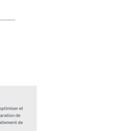
 optimiser et
laration de
raitement de