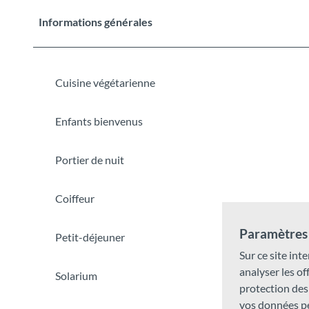
i
c
Informations générales
t
u
r
Cuisine végétarienne
e
)
Enfants bienvenus
Portier de nuit
Coiffeur
Paramètres 
Petit-déjeuner
Sur ce site inte
analyser les o
Solarium
protection des
vos données pe