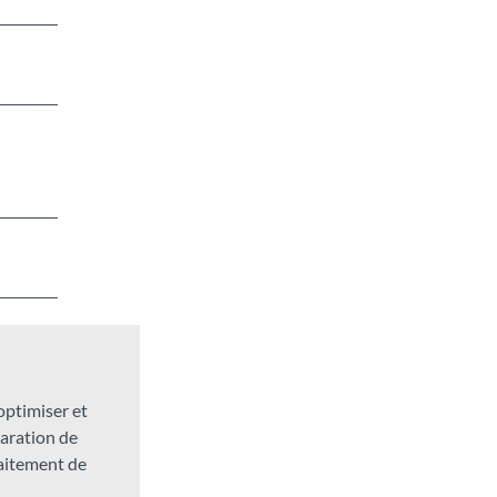
 optimiser et
laration de
raitement de