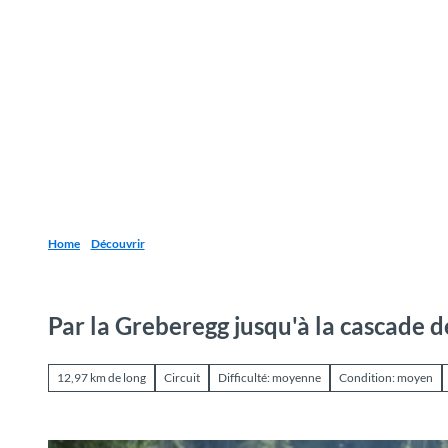
T
o
Destinations
Découvrir
Planification
c
o
n
t
e
n
t
Home
Découvrir
Par la Greberegg jusqu'à la cascade d
12,97 km de long
Circuit
Difficulté: moyenne
Condition: moyen