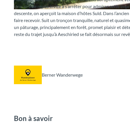
Une aire de repos invite à s’arrêter pour admirer cette im
descente, on aperçoit la maison d’hôtes Suld. Dans l’ancie
© Berne Rando, Berner Wanderwege
faire recevoir. Suit un tronçon tranquille, naturel et quasi
un pâturage, principalement en forêt, promet plaisir et dét
reste du trajet jusqu’à Aeschiried se fait désormais sur re
Berner Wanderwege
Bon à savoir