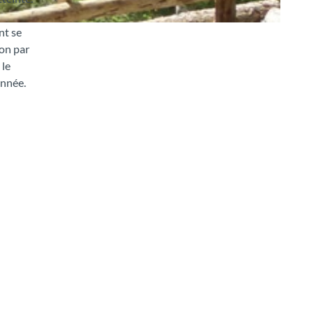
nt se
çon par
 le
onnée.