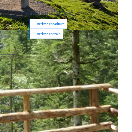
Contact
3703
Aeschi bei Spiez
Arrivée en voiture
Arrivée en train
t
êter
uld et
n. À la
u’à
teinte.