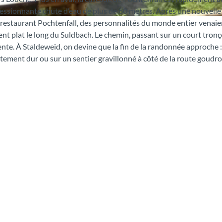
pressionnante chute d’eau de plus de 80 mètres. Après une nouvelle
n restaurant Pochtenfall, des personnalités du monde entier venaie
ment plat le long du Suldbach. Le chemin, passant sur un court tron
ente. À Staldeweid, on devine que la fin de la randonnée approche :
vêtement dur ou sur un sentier gravillonné à côté de la route goudr