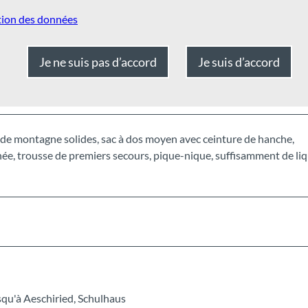
tion des données
hiried
Je ne suis pas d’accord
Je suis d’accord
e montagne solides, sac à dos moyen avec ceinture de hanche,
ée, trousse de premiers secours, pique-nique, suffisamment de liq
usqu'à Aeschiried, Schulhaus