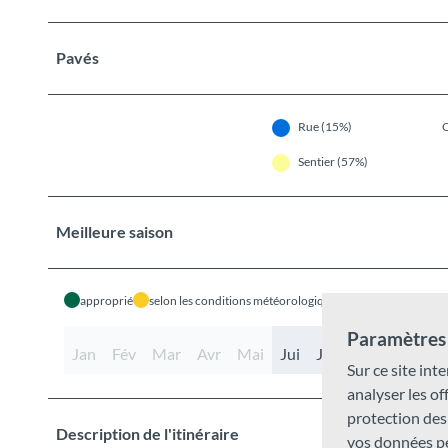
Pavés
Rue (15%)
Sentier (57%)
Meilleure saison
approprié
selon les conditions météorologiques
Paramètres 
Jan
Fév
Mar
Avr
Mai
Jui
Jui
Aoû
Sep
O
Sur ce site inte
analyser les o
protection des
Description de l'itinéraire
vos données pe