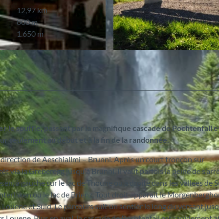
12,97 km
800 m
1.650 m
© Aeschi Tourismus
 le souffle, passant par la magnifique cascade de Pochtenfall e
ur seulement au début et à la fin de la randonnée.
direction de Aeschiallmi – Brunni. Après un court tronçon sur
êt via la Greberegg jusqu'à Brunni. Il vaut parfois la peine de s’arr
iesen, à gauche sur le lac de Thoune ou à droite dans les vallées de S
 Interlaken ou le lac de Brienz. Tout droit apparaît le Morgenberghor
 Louene et Suld. Le parcours suit un sentier le long du versant jusq
 Louene. Plus en aval, la cascade de Pochtenfall est rapidement at