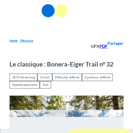
T
o
FR
Webcams
Information
Recherche
Menu
c
o
n
t
e
Home
Découvrir
Partager
GPX
PDF
n
t
Le classique : Bonera-Eiger Trail n° 32
30,97 km de long
Circuit
Difficulté: difficile
Condition: difficile
Superbe panorama
Trail