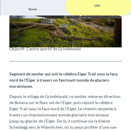
GPX
Route
6:40 h
30,97 km
© Stefan Schlumpf
© Stefan Schlumpf
2.005 m
2.006 m
919 m
2.352 m
1.433 m
Départ: Centre sportif de Grindelwald
Objectif: Centre sportif de Grindelwald
© David Birri, Grindelwald Tourismus
Segment de sentier qui suit le célèbre Eiger Trail sous la face
nord de l'Eiger à travers un fascinant monde de glaciers
morainiques.
Depuis le village de Grindelwald, ce sentier mène en direction
de Bonera sur le flanc est de l'Eiger, puis rejoint le célèbre
Eiger Trail sous la face nord de l'Eiger. Le chemin serpente à
travers un impressionnant monde glaciaire morainique
jusqu'au glacier de l'Eiger. De là, il continue via la Kleine
Scheidegg vers le Männlichen, où tu peux profiter d'une vue