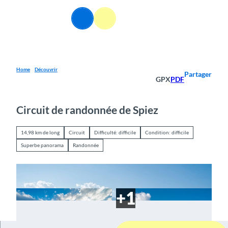
T
o
FR
Webcams
Information
Recherche
Menu
c
o
n
t
e
Home
Découvrir
Partager
GPX
PDF
n
t
Circuit de randonnée de Spiez
14,98 km de long
Circuit
Difficulté: difficile
Condition: difficile
Superbe panorama
Randonnée