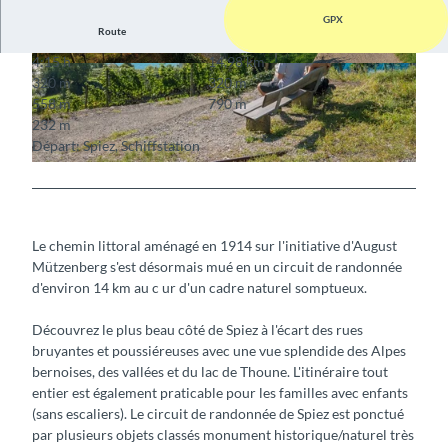
GPX
Route
4:15 h
14,98 km
© Mike Kaufmann, Interlaken Tourismus, Interla
© Mike Kaufmann, Interlaken Tourismus, Interla
320 m
320 m
ken Tourismus
ken Tourismus
558 m
790 m
232 m
Départ: Spiez, Schiffstation
© Mike Kaufmann, Interlaken Tourismus, Interlaken Tourismus
Le chemin littoral aménagé en 1914 sur l'initiative d'August
Mützenberg s'est désormais mué en un circuit de randonnée
d'environ 14 km au c ur d'un cadre naturel somptueux.
Découvrez le plus beau côté de Spiez à l'écart des rues
bruyantes et poussiéreuses avec une vue splendide des Alpes
bernoises, des vallées et du lac de Thoune. L'itinéraire tout
entier est également praticable pour les familles avec enfants
(sans escaliers). Le circuit de randonnée de Spiez est ponctué
par plusieurs objets classés monument historique/naturel très