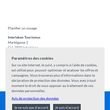
F
Y
I
t
L
a
o
n
i
i
c
u
s
k
n
e
t
t
t
k
b
u
a
o
e
o
b
g
k
d
Planifier un voyage
o
e
r
I
k
a
n
m
Interlaken Tourismus
Marktgasse 1
CH-3800 Interlaken
Tel:
+41 33 826 53 00
Paramètres des cookies
mail@interlaken.swiss
Sur ce site internet, le suivi, y compris à l’aide de cookies,
Horaires
est utilisé pour pouvoir optimiser et analyser les offres et
Accès
campagnes. Vous trouverez plus d’informations dans la
Hébergements
/
CGV
déclaration de protection des données. Vous avez à tout
Congrès & groupes
moment le droit de vous opposer au traitement de vos
données personnelles.
Avis de protection des données
Contact
|
Mentions légales
|
Protection des données
|
A
Je ne suis pas d’accord
Je suis d’accord
propos de nous