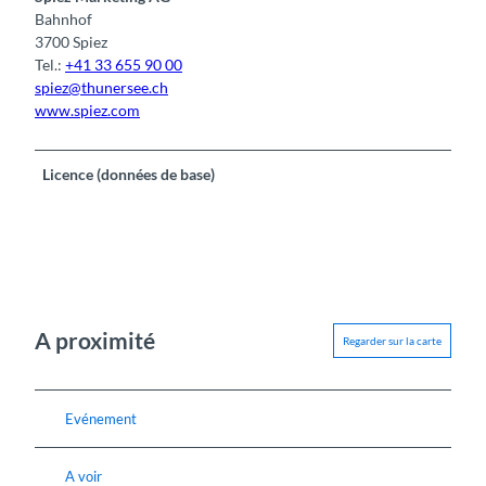
Bahnhof
3700 Spiez
Tel.:
+41 33 655 90 00
spiez@thunersee.ch
www.spiez.com
Licence (données de base)
A proximité
Regarder sur la carte
Evénement
A voir