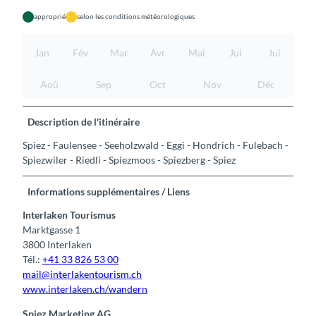
approprié
selon les conditions météorologiques
Jan
Fév
Mar
Avr
Mai
Jui
Jui
Aoû
Sep
Oct
Nov
Déc
Description de l'itinéraire
Spiez - Faulensee - Seeholzwald - Eggi - Hondrich - Fulebach -
Spiezwiler - Riedli - Spiezmoos - Spiezberg - Spiez
Informations supplémentaires / Liens
Interlaken Tourismus
Marktgasse 1
3800 Interlaken
Tél.:
+41 33 826 53 00
mail@interlakentourism.ch
www.interlaken.ch/wandern
Spiez Marketing AG