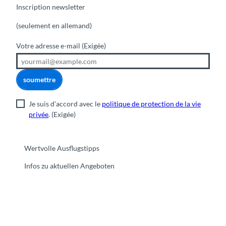
Inscription newsletter
(seulement en allemand)
Votre adresse e-mail
(Exigée)
soumettre
Je suis d'accord avec le
politique de protection de la vie
privée
.
(Exigée)
Wertvolle Ausflugstipps
Infos zu aktuellen Angeboten
F
Y
I
t
L