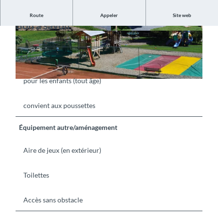
Route
Appeler
Site web
Bon à savoir
© Beatenberg Tourismus, Interlaken Tourismus
©
CC-BY-SA
|
CC-BY-SA
Adapté
pour les enfants (tout âge)
© Beatenberg Tourismus, Interlaken Tourismus |
CC-BY-SA
convient aux poussettes
Équipement autre/aménagement
Aire de jeux (en extérieur)
Toilettes
Accès sans obstacle