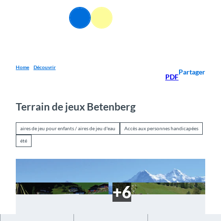
T
o
FR
Webcams
Information
Recherche
Menu
c
o
n
t
e
Home
Découvrir
Partager
PDF
n
t
Terrain de jeux Betenberg
aires de jeu pour enfants / aires de jeu d'eau
Accès aux personnes handicapées
été