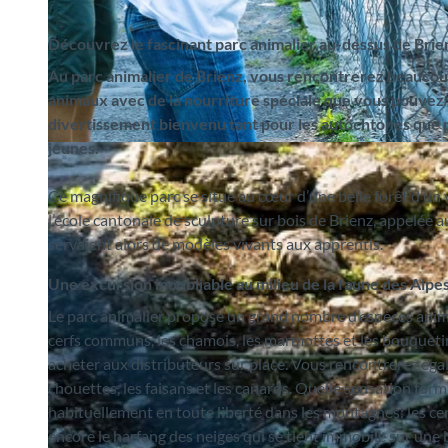
Découvrez le fascinant parc animalier au-dessus de Brie
Au parc animalier de Brienz, vous rencontrerez beaucou
animaux avec de la nourriture spéciale que vous pouvez a
divertissement bienvenu tant pour les autochtones que pou
jeunes.
© Wildpark Brienz, Interlaken Tourismus |
CC-BY-SA
Ce magnifique parc se situe au cœur d’une belle forêt d’un v
l’école cantonale de sculpture sur bois de Brienz, appelée 
servaient alors de modèles vivants aux apprentis.
Une excursion inoubliable au milieu de la faune des Alpe
Le parc animalier propose un grand nombre d’espèces anima
cerfs communs, les chamois, les marmottes et les bouquetin
acheter aux distributeurs sur place. Vous rencontrerez égal
chouettes, les faisans et les canards. Quelle sensation fo
habituellement en toute liberté dans les montagnes: les cer
encore le harfang des neiges qui se tient immobile sur une