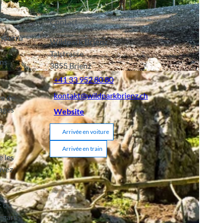
Contact
nourrir
Wildpark Brienz
Talstrasse
ins
3855
Brienz
+41 33 952 80 80
kontakt@wildparkbrienz.ch
ve de
vages
Website
Arrivée en voiture
Arrivée en train
 les
uvez
s
t ou
regard