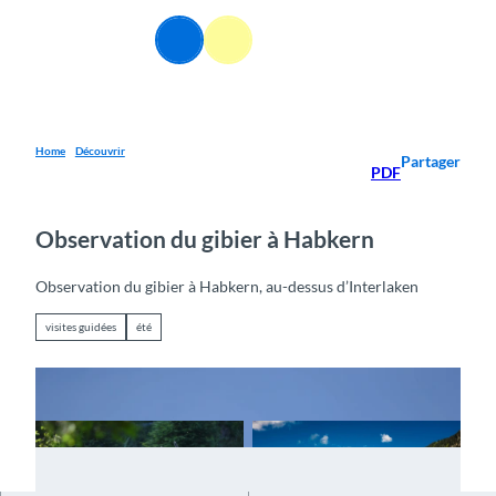
T
o
FR
Webcams
Information
Recherche
Menu
c
o
n
t
e
Home
Découvrir
Partager
PDF
n
t
Observation du gibier à Habkern
Observation du gibier à Habkern, au-dessus d’Interlaken
visites guidées
été