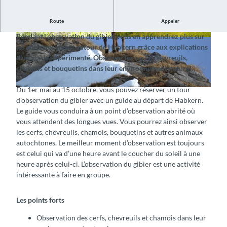
Route
Appeler
Observez les cerfs, chevreuils et chamois
Pendant l’observation du gibier, vous en apprendrez plus sur
© Habkern Tourismus, Interlaken Tourismus |
© Habkern Tourismus, Interlaken Tourismus |
les animaux vivant autour de Habkern grâce aux explications
CC-BY-SA
CC-BY-SA
d’un guide expérimenté. Observez les cerfs, chevreuils,
chamois et bouquetins dans leur environnement naturel.
Du 1er mai au 15 octobre, vous pouvez réserver un tour
© Habkern Tourismus, Interlaken Tourismus |
CC-BY-SA
d’observation du gibier avec un guide au départ de Habkern.
Le guide vous conduira à un point d’observation abrité où
vous attendent des longues vues. Vous pourrez ainsi observer
les cerfs, chevreuils, chamois, bouquetins et autres animaux
autochtones. Le meilleur moment d’observation est toujours
est celui qui va d’une heure avant le coucher du soleil à une
heure après celui-ci. L’observation du gibier est une activité
intéressante à faire en groupe.
Les points forts
Observation des cerfs, chevreuils et chamois dans leur