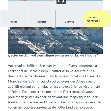
Réservez
maintenant
Route
Appeler
Site web
Réservez un vol touristique au-dessus des Alpes ou du lac de
Thoune
©
CC-BY-SA
©
CC-BY-SA
Vous souhaitez découvrir le lac de Thoune ou les Alpes
bernoises en hélicoptère ? Réservez un vol avec
Mountainflyers et partez de l’aéroport de Berne à Belp. Que
diriez-vous d’un vol au-dessus des Alpes avec un apéritif sur le
glacier ou d’un vol touristique au-dessus du lac de Thoune?
©
CC-BY-SA
Votre vol en hélicoptère avec Mountainflyers commence à
l’aéroport de Berne à Belp. Profitez d’un vol touristique au-
dessus du lac de Thoune ou du trio de sommets de l’Eiger, du
Mönch et de la Jungfrau. Un vol au cœur des Alpes avec un
apéritif élégant sur un glacier est une expérience résolument
spéciale. L’hélicoptère se pose sur le Petersgrat, où vous
pourrez déguster un apéritif devant une magnifique toile de
fond alpine. Découvrez l’Oberland bernois depuis les airs. Un
vol en hélicoptère au-dessus de l’Oberland bernois avec