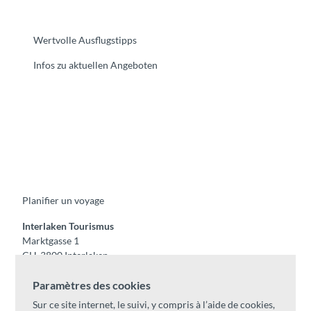
Wertvolle Ausflugstipps
Infos zu aktuellen Angeboten
F
Y
I
t
L
a
o
n
i
i
c
u
s
k
n
e
t
t
t
k
b
u
a
o
e
o
b
g
k
d
Planifier un voyage
o
e
r
I
k
a
n
m
Interlaken Tourismus
Marktgasse 1
CH-3800 Interlaken
Tel:
+41 33 826 53 00
Paramètres des cookies
mail@interlaken.swiss
Sur ce site internet, le suivi, y compris à l’aide de cookies,