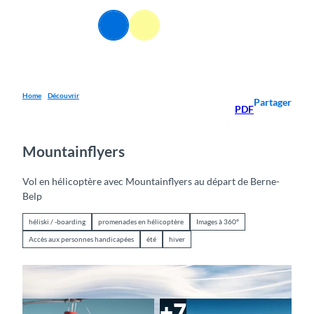
T
o
FR
Webcams
Information
Recherche
Menu
c
o
n
t
e
Home
Découvrir
Partager
PDF
n
t
Mountainflyers
Vol en hélicoptère avec Mountainflyers au départ de Berne-
Belp
héliski / -boarding
promenades en hélicoptère
Images à 360°
Accès aux personnes handicapées
été
hiver