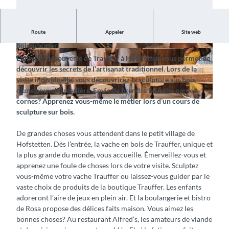
Route
Appeler
Site web
Découvrez l’histoire et l’artisanat traditionnel des jouets en
bois Trauffer
©
CC-BY-SA
©
CC-BY-SA
L’univers-découverte de Trauffer à Hofstetten vous permet de
découvrir les secrets de l’artisanat traditionnel. Lors de la
visite individuelle, vous découvrirez la sculpture sur bois
d’une nouvelle manière. Envie de prendre la vache par les
cornes? Apprenez vous-même le métier lors d’un cours de
©
CC-BY-SA
sculpture sur bois.
De grandes choses vous attendent dans le petit village de
Hofstetten. Dès l’entrée, la vache en bois de Trauffer, unique et
la plus grande du monde, vous accueille. Émerveillez-vous et
apprenez une foule de choses lors de votre visite. Sculptez
vous-même votre vache Trauffer ou laissez-vous guider par le
vaste choix de produits de la boutique Trauffer. Les enfants
adoreront l’aire de jeux en plein air. Et la boulangerie et bistro
de Rosa propose des délices faits maison. Vous aimez les
bonnes choses? Au restaurant Alfred’s, les amateurs de viande