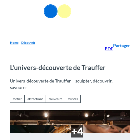
T
o
FR
Webcams
Information
Recherche
Menu
c
o
n
t
e
Home
Découvrir
Partager
PDF
n
t
L'univers-découverte de Trauffer
Univers-découverte de Trauffer – sculpter, découvrir,
savourer
métier
attractions
souvenirs
musées