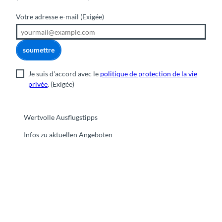
Votre adresse e-mail
(Exigée)
soumettre
Je suis d'accord avec le
politique de protection de la vie
privée
.
(Exigée)
Wertvolle Ausflugstipps
Infos zu aktuellen Angeboten
F
Y
I
t
L
a
o
n
i
i
c
u
s
k
n
e
t
t
t
k
b
u
a
o
e