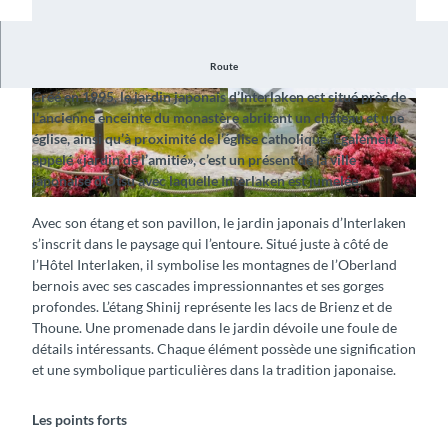
Route
Découvrez le jardin enchanteur et son pavillon
Créé en 1995, le jardin japonais d’Interlaken est situé près de
© Interlaken Tourismus |
CC-BY-SA
© Interlaken Tourismus |
CC-BY-SA
l’ancienne enceinte du monastère abritant un château et une
église, ainsi qu’à proximité de l’église catholique. Également
appelé «jardin de l’amitié», c’est un présent de la ville
japonaise d’Ōtsu avec laquelle Interlaken est jumelée.
©
CC-BY-SA
Avec son étang et son pavillon, le jardin japonais d’Interlaken
s’inscrit dans le paysage qui l’entoure. Situé juste à côté de
l’Hôtel Interlaken, il symbolise les montagnes de l’Oberland
bernois avec ses cascades impressionnantes et ses gorges
profondes. L’étang Shinij représente les lacs de Brienz et de
Thoune. Une promenade dans le jardin dévoile une foule de
détails intéressants. Chaque élément possède une signification
et une symbolique particulières dans la tradition japonaise.
Les points forts