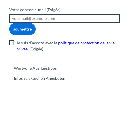
Votre adresse e-mail
(Exigée)
soumettre
Je suis d'accord avec le
politique de protection de la vie
privée
.
(Exigée)
Wertvolle Ausflugstipps
Infos zu aktuellen Angeboten
F
Y
I
t
L
a
o
n
i
i
c
u
s
k
n
e
t
t
t
k
b
u
a
o
e