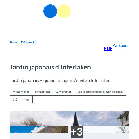
T
o
FR
Webcams
Information
Recherche
Menu
c
o
n
t
e
Home
Découvrir
Partager
PDF
n
t
Jardin japonais d’Interlaken
Jardin japonais – quand le Japon s’invite à Interlaken
monuments
attractions
wifi gratuit
Accès aux personnes handicapées
été
hiver