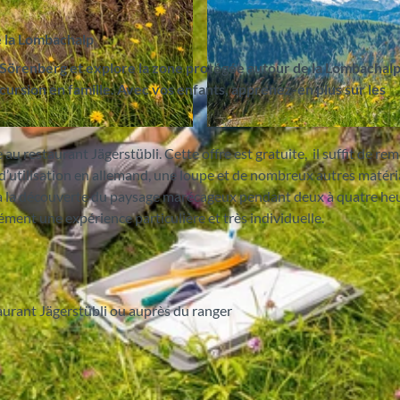
 la Lombachalp
örenberg et explore la zone protégée autour de la Lombachal
cursion en famille. Avec vos enfants, apprenez-en plus sur les
© Mike Kaufmann, Interlaken Tourismus |
CC-BY-SA
au restaurant Jägerstübli. Cette offre est gratuite, il suffit de remp
e d’utilisation en allemand, une loupe et de nombreux autres matér
z à la découverte du paysage marécageux pendant deux à quatre he
ément une expérience particulière et très individuelle.
taurant Jägerstübli ou auprès du ranger