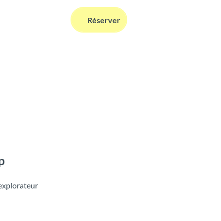
FR
Réserver
Webcams
Information
Recherche
p
’explorateur