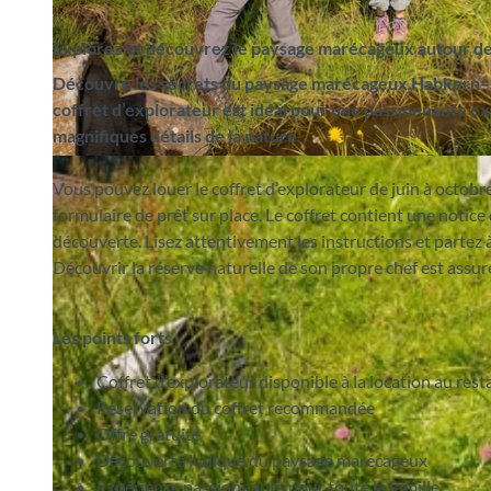
Explorez et découvrez le paysage marécageux autour de
Découvre les secrets du paysage marécageux Habkern–S
coffret d’explorateur est idéal pour une passionnante ex
magnifiques détails de la nature.
© Interlaken Tourismus |
CC-BY-SA
Vous pouvez louer le coffret d’explorateur de juin à octobre 
formulaire de prêt sur place. Le coffret contient une notic
découverte. Lisez attentivement les instructions et parte
Découvrir la réserve naturelle de son propre chef est assur
Les points forts
Coffret d’explorateur disponible à la location au res
Réservation du coffret recommandée
Offre gratuite
Découverte ludique du paysage marécageux
Expérience passionnante pour toute la famille