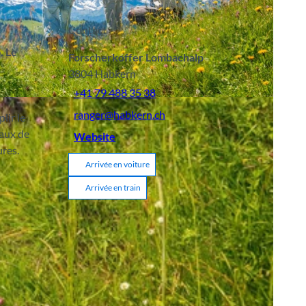
Contact
p.
Le
Forscherkoffer Lombachalp
3804
Habkern
+41 79 488 35 38
ranger@habkern.ch
lir le
iaux de
Website
ures.
Arrivée en voiture
Arrivée en train