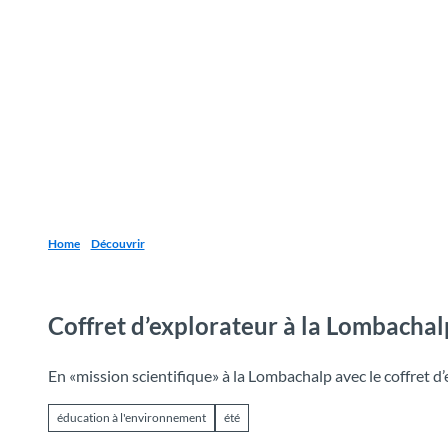
T
o
Destinations
Découvrir
Planification
c
o
n
t
e
n
t
Home
Découvrir
Coffret d’explorateur à la Lombachal
En «mission scientifique» à la Lombachalp avec le coffret d
éducation à l'environnement
été