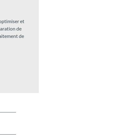
 optimiser et
laration de
raitement de