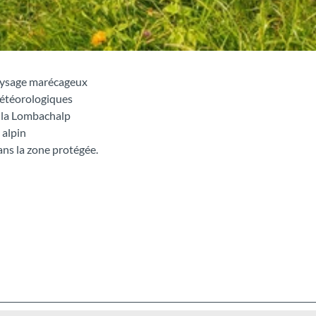
aysage marécageux
météorologiques
 la Lombachalp
 alpin
ans la zone protégée.