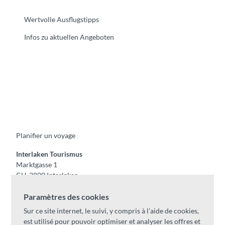
Wertvolle Ausflugstipps
Infos zu aktuellen Angeboten
F
Y
I
t
L
a
o
n
i
i
c
u
s
k
n
e
t
t
t
k
b
u
a
o
e
o
b
g
k
d
Planifier un voyage
o
e
r
I
k
a
n
m
Interlaken Tourismus
Marktgasse 1
CH-3800 Interlaken
Tel:
+41 33 826 53 00
Paramètres des cookies
mail@interlaken.swiss
Sur ce site internet, le suivi, y compris à l’aide de cookies,
Horaires
est utilisé pour pouvoir optimiser et analyser les offres et