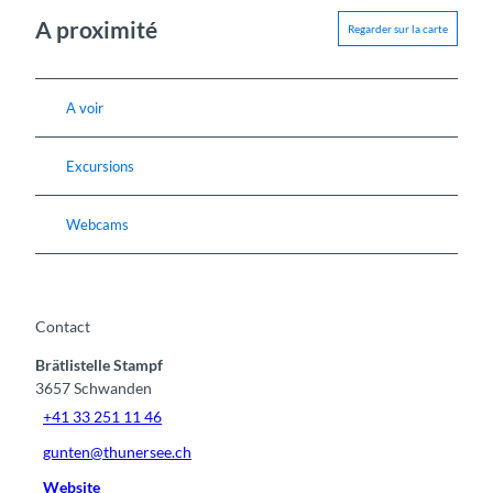
A proximité
Regarder sur la carte
A voir
Excursions
Webcams
Contact
Brätlistelle Stampf
3657
Schwanden
+41 33 251 11 46
gunten@thunersee.ch
Website