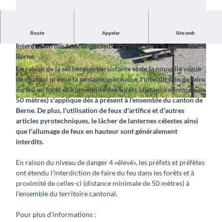
Avis du 23 juillet 2026
Route
Appeler
Site web
Interdiction des feux et des feux d'artifice dans le canton de
© Interlaken Tourismus |
CC-BY-SA
© Interlaken Tourismus |
CC-BY-SA
Berne
En raison de la sécheresse persistante et de la nouvelle vague
de chaleur prévue la semaine prochaine, l'interdiction de faire
du feu en forêt et à proximité des forêts (distance minimale de
50 mètres) s'applique dès à présent à l'ensemble du canton de
© Interlaken Tourismus |
CC-BY-SA
Berne. De plus, l'utilisation de feux d'artifice et d'autres
articles pyrotechniques, le lâcher de lanternes célestes ainsi
que l'allumage de feux en hauteur sont généralement
interdits.
En raison du niveau de danger 4 «élevé», les préfets et préfètes
ont étendu l’interdiction de faire du feu dans les forêts et à
proximité de celles-ci (distance minimale de 50 mètres) à
l’ensemble du territoire cantonal.
Pour plus d’informations :