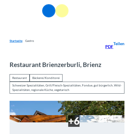
Z
u
DE
Webcams
Informationen
Suche
Menü
m
I
n
h
a
Startseite
Gastro
Teilen
PDF
l
t
Restaurant Brienzerburli, Brienz
Restaurant
Bäckerei/Konditorei
Schweizer Spezialitäten, Grill/Fleisch-Spezialitäten, Fondue, gut bürgerlich, Wild-
Spezialitäten, regionale Küche, vegetarisch