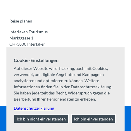
b
u
a
o
e
o
b
g
k
d
o
e
r
I
k
a
n
m
Reise planen
Interlaken Tourismus
Marktgasse 1
CH-3800 Interlaken
Tel:
+41 33 826 53 00
Cookie-Einstellungen
mail@interlaken.swiss
Auf dieser Website wird Tracking, auch mit Cookies,
Öffnungszeiten
verwendet, um digitale Angebote und Kampagnen
Anreise planen
analysieren und optimieren zu können. Weitere
Unterkünfte /
AGB
Informationen finden Sie in der Datenschutzerklärung.
Kongresse & Gruppen
Sie haben jederzeit das Recht, Widerspruch gegen die
Bearbeitung Ihrer Personendaten zu erheben.
Datenschutzerklärung
Ich bin nicht einverstanden
Ich bin einverstanden
Kontakt
|
Impressum
|
Datenschutz
|
Über uns