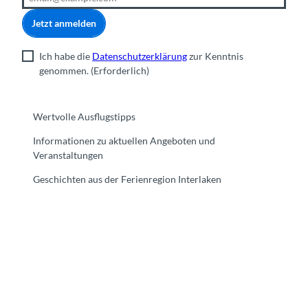
Jetzt anmelden
Ich habe die
Datenschutzerklärung
zur Kenntnis
genommen.
(Erforderlich)
Wertvolle Ausflugstipps
Informationen zu aktuellen Angeboten und
Veranstaltungen
Geschichten aus der Ferienregion Interlaken
F
Y
I
t
L
a
o
n
i
i
c
u
s
k
n
e
t
t
t
k