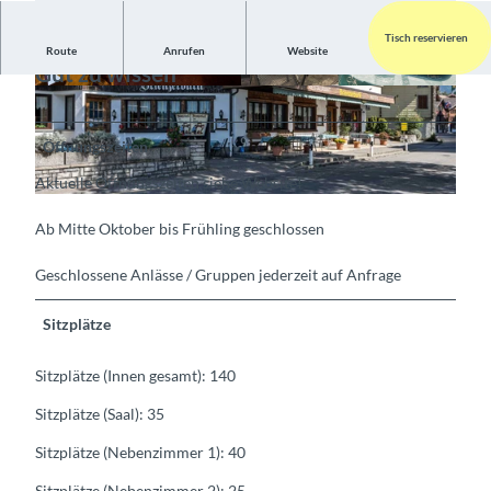
Tisch reservieren
Route
Anrufen
Website
Gut zu wissen
© Interlaken Tourismus, Restaurant Brienzerbu
© Interlaken Tourismus, Hotel Brienzerburli |
rli (Foto Sarah Michel) |
CC-BY-SA
CC-BY-SA
Öffnungszeiten
Aktuelle Öffnungszeiten siehe Website!
© Interlaken Tourismus, Hotel Brienzerburli |
CC-BY-SA
Ab Mitte Oktober bis Frühling geschlossen
Geschlossene Anlässe / Gruppen jederzeit auf Anfrage
Sitzplätze
Sitzplätze (Innen gesamt): 140
Sitzplätze (Saal): 35
Sitzplätze (Nebenzimmer 1): 40
Sitzplätze (Nebenzimmer 2): 25