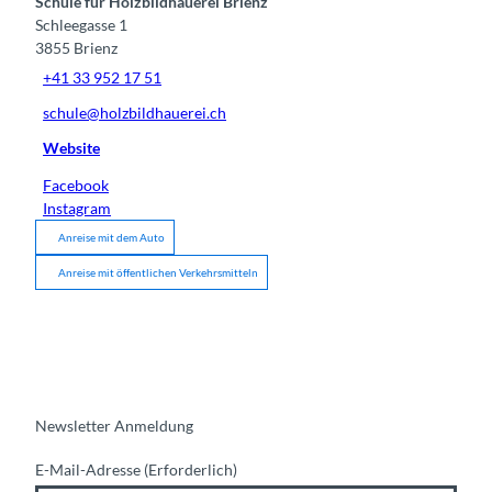
Schule für Holzbildhauerei Brienz
Schleegasse 1
3855
Brienz
+41 33 952 17 51
schule@holzbildhauerei.ch
Website
Facebook
Instagram
Anreise mit dem Auto
Anreise mit öffentlichen Verkehrsmitteln
Newsletter Anmeldung
E-Mail-Adresse
(Erforderlich)