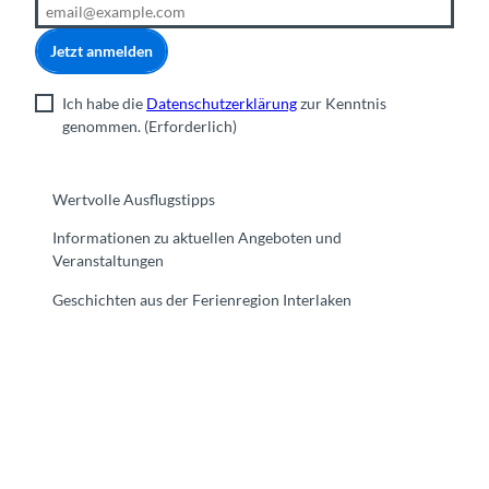
Jetzt anmelden
Ich habe die
Datenschutzerklärung
zur Kenntnis
genommen.
(Erforderlich)
Wertvolle Ausflugstipps
Informationen zu aktuellen Angeboten und
Veranstaltungen
Geschichten aus der Ferienregion Interlaken
F
Y
I
t
L
a
o
n
i
i
c
u
s
k
n