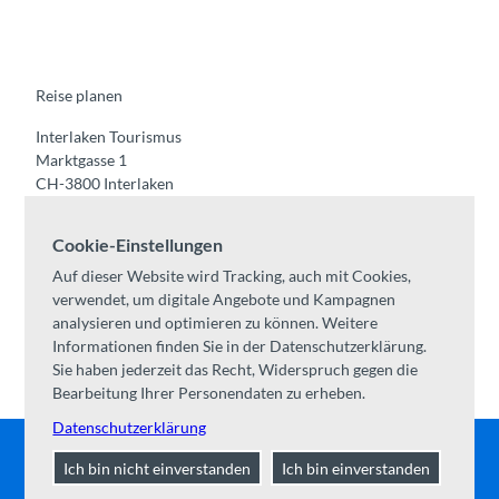
e
t
t
t
k
b
u
a
o
e
o
b
g
k
d
o
e
r
I
k
a
n
m
Reise planen
Interlaken Tourismus
Marktgasse 1
CH-3800 Interlaken
Tel:
+41 33 826 53 00
Cookie-Einstellungen
mail@interlaken.swiss
Auf dieser Website wird Tracking, auch mit Cookies,
Öffnungszeiten
verwendet, um digitale Angebote und Kampagnen
Anreise planen
analysieren und optimieren zu können. Weitere
Unterkünfte /
AGB
Informationen finden Sie in der Datenschutzerklärung.
Kongresse & Gruppen
Sie haben jederzeit das Recht, Widerspruch gegen die
Bearbeitung Ihrer Personendaten zu erheben.
Datenschutzerklärung
Ich bin nicht einverstanden
Ich bin einverstanden
Kontakt
|
Impressum
|
Datenschutz
|
Über uns