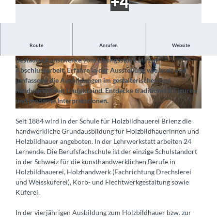
Route
Anrufen
Website
Besuche die Lernenden und schau diesen bei der Arbeit zu
Bestaune Kunstwerke vom Übungsstück bis zur
© Schule für Holzbildhauerei Brienz, Interlaken
© Schule für Holzbildhauerei Brienz, Interlaken
Abschlussarbeit. Erfahre in der Ausstellung wie breit und
Tourismus |
CC-BY-SA
Tourismus |
CC-BY-SA
umfassend die Ausbildungen im gestalterischen und
handwerklichen Umfeld sind. Entdecke traditionelle Figuren
und moderne Interpretationen.
© Schule für Holzbildhauerei Brienz, Interlaken Tourismus |
CC-BY-SA
Seit 1884 wird in der Schule für Holzbildhauerei Brienz die
handwerkliche Grundausbildung für Holzbildhauerinnen und
Holzbildhauer angeboten. In der Lehrwerkstatt arbeiten 24
Lernende. Die Berufsfachschule ist der einzige Schulstandort
in der Schweiz für die kunsthandwerklichen Berufe in
Holzbildhauerei, Holzhandwerk (Fachrichtung Drechslerei
und Weissküferei), Korb- und Flechtwerkgestaltung sowie
Küferei.
In der vierjährigen Ausbildung zum Holzbildhauer bzw. zur