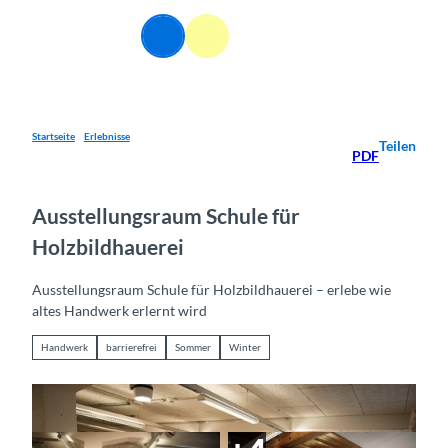
Z
u
DE
Webcams
Informationen
Suche
Menü
m
I
n
h
a
Startseite
Erlebnisse
Teilen
PDF
l
t
Ausstellungsraum Schule für
Holzbildhauerei
Ausstellungsraum Schule für Holzbildhauerei – erlebe wie
altes Handwerk erlernt wird
Handwerk
barrierefrei
Sommer
Winter