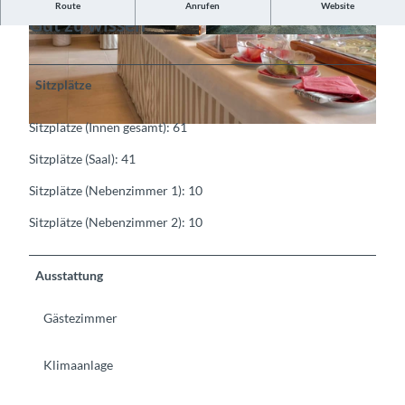
Route
Anrufen
Website
Gut zu wissen
©
CC-BY-SA
©
CC-BY-SA
Sitzplätze
Sitzplätze (Innen gesamt): 61
©
CC-BY-SA
Sitzplätze (Saal): 41
Sitzplätze (Nebenzimmer 1): 10
Sitzplätze (Nebenzimmer 2): 10
Ausstattung
Gästezimmer
Klimaanlage