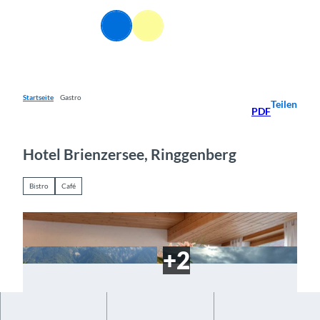
Z
u
DE
Webcams
Informationen
Suche
Menü
m
I
n
h
a
Startseite
Gastro
Teilen
PDF
l
t
Hotel Brienzersee, Ringgenberg
Bistro
Café