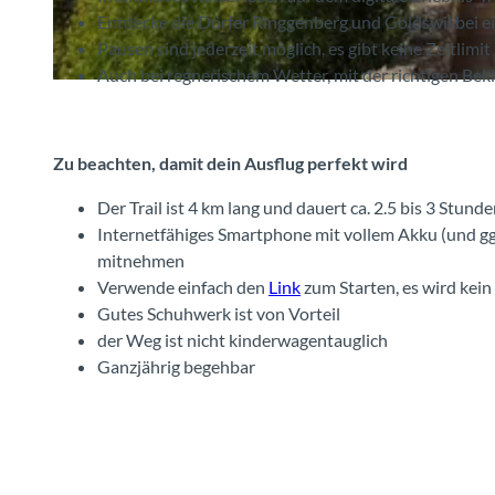
u
Entdecke die Dörfer Ringgenberg und Goldswil bei e
r
Pausen sind jederzeit möglich, es gibt keine Zeitlimit
g
Auch bei regnerischem Wetter, mit der richtigen Be
r
k
i
i
n
r
Zu beachten, damit dein Ausflug perfekt wir
d
g
c
g
h
Der Trail ist 4 km lang und dauert ca. 2.5 bis 3 Stund
e
e
Internetfähiges Smartphone mit vollem Akku (und gg
n
-
mitnehmen
b
s
Verwende einfach den
Link
zum Starten, es wird kei
e
o
Gutes Schuhwerk ist von Vorteil
r
m
der Weg ist nicht kinderwagentauglich
g
m
Ganzjährig begehbar
-
e
r
r
i
-
n
b
g