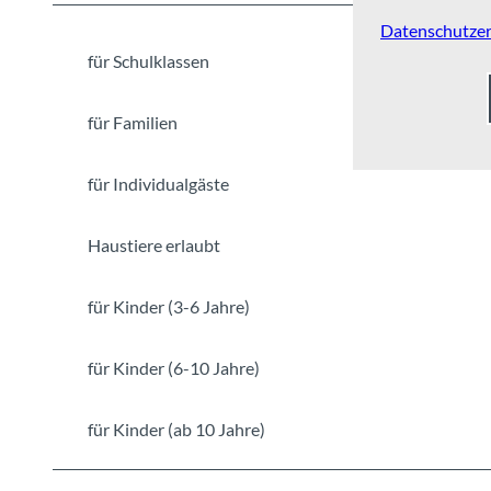
i
r
Datenschutzer
c
für Schulklassen
h
e
für Familien
-
b
für Individualgäste
o
e
d
Haustiere erlaubt
e
l
für Kinder (3-6 Jahre)
i
-
für Kinder (6-10 Jahre)
i
n
t
für Kinder (ab 10 Jahre)
e
r