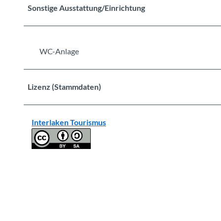
l
Sonstige Ausstattung/Einrichtung
a
k
e
WC-Anlage
n
-
s
Lizenz (Stammdaten)
o
m
m
Interlaken Tourismus
e
r
-
b
r
i
e
n
z