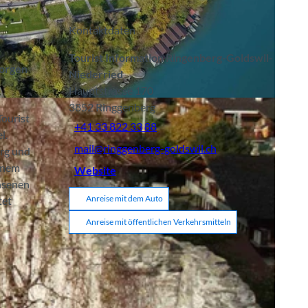
Kontaktdaten
Tourist Information Ringenberg-Goldswil-
Sorgen
Niederried
Hauptstrasse 170
3852
Ringgenberg
Tourist
+41 33 822 33 88
l.
mail@ringgenberg-goldswil.ch
erg und
einem
Website
chsenen
Anreise mit dem Auto
tet
Anreise mit öffentlichen Verkehrsmitteln