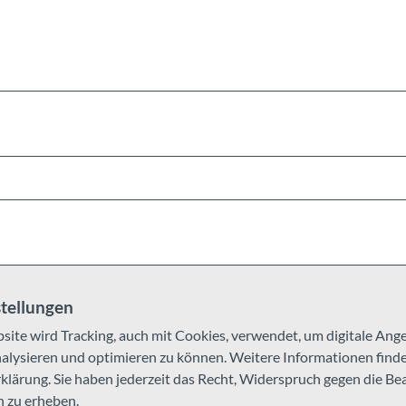
a
h
m
e
.
j
p
g
tellungen
site wird Tracking, auch mit Cookies, verwendet, um digitale An
ysieren und optimieren zu können. Weitere Informationen finden
lärung. Sie haben jederzeit das Recht, Widerspruch gegen die Be
 zu erheben.