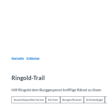
Z
u
Reiseziele
Erlebnisse
Planen
Webca
I
m
I
n
h
a
l
t
Startseite
Erlebnisse
Ringold-Trail
Hilf Ringold dem Burggespenst knifflige Rätsel zu lösen
Aussichtspunkte/-türme
Kirchen
Burgen/Ruinen
Schnitzeljagd