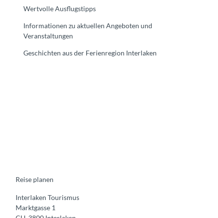
Wertvolle Ausflugstipps
Informationen zu aktuellen Angeboten und
Veranstaltungen
Geschichten aus der Ferienregion Interlaken
F
Y
I
t
L
a
o
n
i
i
c
u
s
k
n
e
t
t
t
k
b
u
a
o
e
o
b
g
k
d
o
e
r
I
k
a
n
m
Reise planen
Interlaken Tourismus
Marktgasse 1
CH-3800 Interlaken