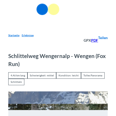
Z
u
DE
Webcams
Informationen
Suche
Menü
m
I
n
h
a
Startseite
Erlebnisse
Teilen
GPX
PDF
l
t
Schlittelweg Wengernalp - Wengen (Fox
Run)
4,46 km lang
Schwierigkeit: mittel
Kondition: leicht
Tolles Panorama
Schlitteln