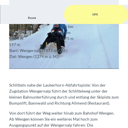
GPX
Route
1:20 h
4,46 km
3 m
600 m
1.278 m
1.875 m
597 m
Start: Wengernalp (1873 m ü. M.)
Ziel: Wengen (1274 m ü. M.)
© Berner Wanderwege ,
wengen.ch/de/winter/product/
www.myswitzerland.com/de-ch/schlitteln/fox-run-schlitteln-wie-ein-weltmeister.html
Schlitteln nahe der Lauberhorn-Abfahrtspiste: Von der
Zugstation Wengernalp führt der Schlittelweg unter der
kleinen Bahnunterführung durch und entlang der Skipiste zum
Bumpslift, Bannwald und Richtung Allmend (Restaurant).
Von dort führt der Weg weiter hinab zum Bahnhof Wengen.
Ab Wengen können Sie ein weiteres Mal hoch zum
Ausgangspunkt auf der Wengernalp fahren: Die