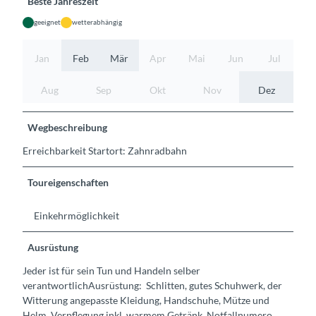
Beste Jahreszeit
geeignet
wetterabhängig
Jan
Feb
Mär
Apr
Mai
Jun
Jul
Aug
Sep
Okt
Nov
Dez
Wegbeschreibung
Erreichbarkeit Startort: Zahnradbahn
Toureigenschaften
Einkehrmöglichkeit
Ausrüstung
Jeder ist für sein Tun und Handeln selber
verantwortlichAusrüstung: Schlitten, gutes Schuhwerk, der
Witterung angepasste Kleidung, Handschuhe, Mütze und
Helm, Verpflegung inkl. warmem Getränk, Notfallnumero.