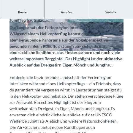
Route
Anrufen
Website
Fliege mit dem Helikopter und betrachte Eiger, Mönch und
Jungfrau hautnah
©
CC-BY-SA
©
CC-BY-SA
Die Landschaft der Ferienregion Interlaken ist überwältigend.
Während einem Helikopterflug kannst du das
atemberaubende Panorama aus der Vogelperspektive
bewundern. Beim Rundflug «Jungfrau» siehst du das
eindrückliche Schilthorn, das Finsteraarhorn und noch viele
©
CC-BY-SA
weitere imposante Berggipfel. Das Highlight ist der ultimative
Ausblick auf das Dreigestirn Eiger, Mönch und Jungfrau.
Entdecke die faszinierende Landschaft der Ferienregion
Interlaken während eines Helikopterflugs – ein Erlebnis, dass
du garantiert nie vergessen wirst. In Lauterbrunnen steigst du
in den Helikopter und hebst ab. Dir stehen verschiedene Flüge
zur Auswahl. Ein echtes Highlight ist der Flug zum
weltbekannten Dreigestirn Eiger, Mönch und Jungfrau. Es
erwarten dich eindrückliche Ausblicke auf das UNESCO-
Welterbe Jungfrau-Aletsch und weitere Naturschönheiten.
Die Air-Glaciers bietet neben Rundflügen auch