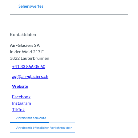
Sehenswertes
Kontaktdaten
Air-Glaciers SA
In der Weid 217 E
3822
Lauterbrunnen
+41 33 856 05 60
agl@air-glaciers.ch
Website
Facebook
Instagram
TikTok
Anreise mit dem Auto
Anreise mit öffentlichen Verkehrsmitteln