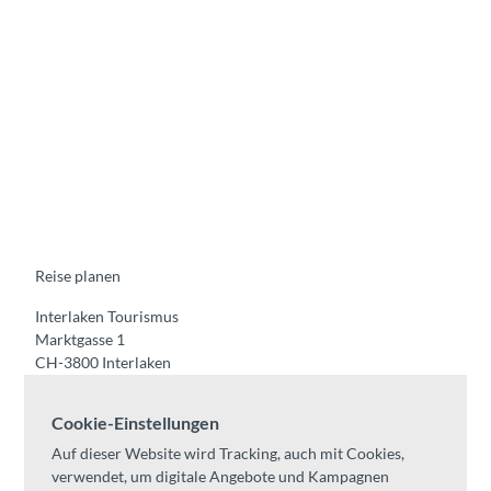
F
Y
I
t
L
a
o
n
i
i
c
u
s
k
n
e
t
t
t
k
b
u
a
o
e
o
b
g
k
d
o
e
r
I
k
a
n
m
Reise planen
Interlaken Tourismus
Marktgasse 1
CH-3800 Interlaken
Tel:
+41 33 826 53 00
Cookie-Einstellungen
mail@interlaken.swiss
Auf dieser Website wird Tracking, auch mit Cookies,
Öffnungszeiten
verwendet, um digitale Angebote und Kampagnen
Anreise planen