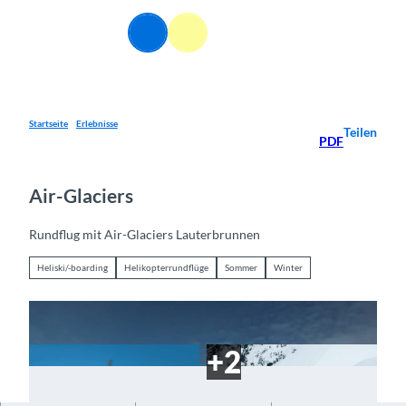
Z
u
DE
Webcams
Informationen
Suche
Menü
m
I
n
h
a
Startseite
Erlebnisse
Teilen
PDF
l
t
Air-Glaciers
Rundflug mit Air-Glaciers Lauterbrunnen
Heliski/-boarding
Helikopterrundflüge
Sommer
Winter