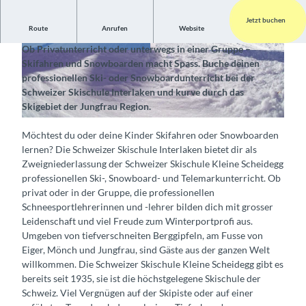
Jetzt buchen
Route
Anrufen
Website
Lerne Ski- oder Snowboardfahren im Berner Oberland
Ob Privatunterricht oder unterwegs in einer Gruppe –
© Swiss Ski School Interlaken, Interlaken Touris
© Swiss Ski School Interlaken, Interlaken Touris
Skifahren und Snowboarden macht Spass. Buche deinen
mus |
CC-BY-SA
mus |
CC-BY-SA
professionellen Ski- oder Snowboardunterricht bei der
Schweizer Skischule Interlaken und kurve durch das
Skigebiet der Jungfrau Region.
© Swiss Ski School Interlaken, Interlaken Tourismus |
CC-BY-SA
Möchtest du oder deine Kinder Skifahren oder Snowboarden
lernen? Die Schweizer Skischule Interlaken bietet dir als
Zweigniederlassung der Schweizer Skischule Kleine Scheidegg
professionellen Ski-, Snowboard- und Telemarkunterricht. Ob
privat oder in der Gruppe, die professionellen
Schneesportlehrerinnen und -lehrer bilden dich mit grosser
Leidenschaft und viel Freude zum Winterportprofi aus.
Umgeben von tiefverschneiten Berggipfeln, am Fusse von
Eiger, Mönch und Jungfrau, sind Gäste aus der ganzen Welt
willkommen. Die Schweizer Skischule Kleine Scheidegg gibt es
bereits seit 1935, sie ist die höchstgelegene Skischule der
Schweiz. Viel Vergnügen auf der Skipiste oder auf einer