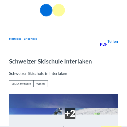
Z
u
DE
Webcams
Informationen
Suche
Menü
m
I
n
h
a
Startseite
Erlebnisse
Teilen
PDF
l
t
Schweizer Skischule Interlaken
Schweizer Skischule in Interlaken
Ski/Snowboard
Winter