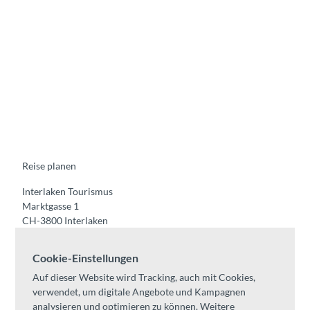
F
Y
I
t
L
a
o
n
i
i
c
u
s
k
n
e
t
t
t
k
b
u
a
o
e
o
b
g
k
d
o
e
r
I
k
a
n
m
Reise planen
Interlaken Tourismus
Marktgasse 1
CH-3800 Interlaken
Tel:
+41 33 826 53 00
Cookie-Einstellungen
mail@interlaken.swiss
Auf dieser Website wird Tracking, auch mit Cookies,
Öffnungszeiten
verwendet, um digitale Angebote und Kampagnen
Anreise planen
analysieren und optimieren zu können. Weitere