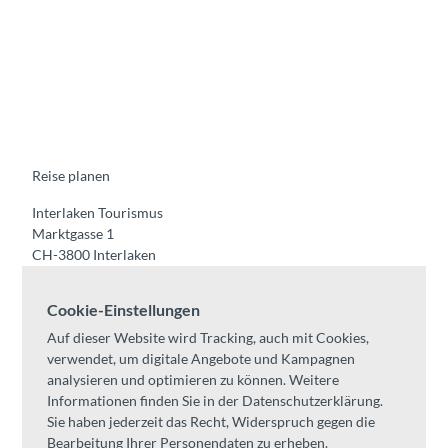
F
Y
I
t
L
a
o
n
i
i
c
u
s
k
n
e
t
t
t
k
b
u
a
o
e
o
b
g
k
d
o
e
r
I
k
a
n
m
Reise planen
Interlaken Tourismus
Marktgasse 1
CH-3800 Interlaken
Tel:
+41 33 826 53 00
Cookie-Einstellungen
mail@interlaken.swiss
Auf dieser Website wird Tracking, auch mit Cookies,
Öffnungszeiten
verwendet, um digitale Angebote und Kampagnen
Anreise planen
analysieren und optimieren zu können. Weitere
Unterkünfte /
AGB
Informationen finden Sie in der Datenschutzerklärung.
Kongresse & Gruppen
Sie haben jederzeit das Recht, Widerspruch gegen die
Bearbeitung Ihrer Personendaten zu erheben.