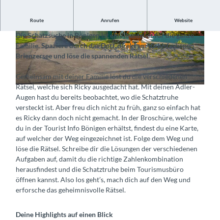
Route
Anrufen
Website
Löse das Rätsel und öffne den verborgenen Schatz
Die Schatzsuche in Bönigen ist ein Abenteuer für die ganze
©
CC-BY-SA
©
CC-BY-SA
Familie. Spaziere durch das Dorf, direkt am türkisfarbenen
Brienzersee und löse die spannenden Rätsel.
Gemeinsam mit deiner Familie löst du die verschiedenen
Rätsel, welche sich Ricky ausgedacht hat. Mit deinen Adler-
©
CC-BY-SA
Augen hast du bereits beobachtet, wo die Schatztruhe
versteckt ist. Aber freu dich nicht zu früh, ganz so einfach hat
es Ricky dann doch nicht gemacht. In der Broschüre, welche
du in der Tourist Info Bönigen erhältst, findest du eine Karte,
auf welcher der Weg eingezeichnet ist. Folge dem Weg und
löse die Rätsel. Schreibe dir die Lösungen der verschiedenen
Aufgaben auf, damit du die richtige Zahlenkombination
herausfindest und die Schatztruhe beim Tourismusbüro
öffnen kannst. Also los geht’s, mach dich auf den Weg und
erforsche das geheimnisvolle Rätsel.
Deine Highlights auf einen Blick