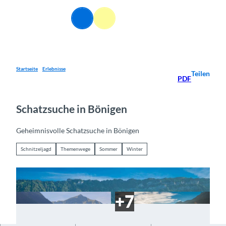
Z
u
DE
Webcams
Informationen
Suche
Menü
m
I
n
h
a
Startseite
Erlebnisse
Teilen
PDF
l
t
Schatzsuche in Bönigen
Geheimnisvolle Schatzsuche in Bönigen
Schnitzeljagd
Themenwege
Sommer
Winter