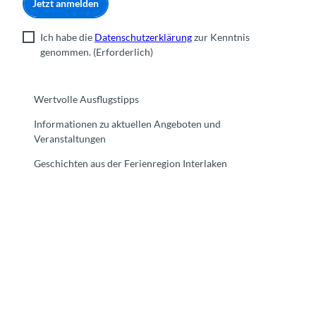
Jetzt anmelden
Ich habe die
Datenschutzerklärung
zur Kenntnis
genommen.
(Erforderlich)
Wertvolle Ausflugstipps
Informationen zu aktuellen Angeboten und
Veranstaltungen
Geschichten aus der Ferienregion Interlaken
F
Y
I
t
L
a
o
n
i
i
c
u
s
k
n
e
t
t
t
k
b
u
a
o
e
o
b
g
k
d