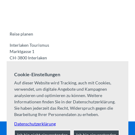
a
o
n
i
i
c
u
s
k
n
e
t
t
t
k
b
u
a
o
e
o
b
g
k
d
o
e
r
I
k
a
n
m
Reise planen
Interlaken Tourismus
Marktgasse 1
CH-3800 Interlaken
Tel:
+41 33 826 53 00
Cookie-Einstellungen
mail@interlaken.swiss
Auf dieser Website wird Tracking, auch mit Cookies,
Öffnungszeiten
verwendet, um digitale Angebote und Kampagnen
Anreise planen
analysieren und optimieren zu können. Weitere
Unterkünfte /
AGB
Informationen finden Sie in der Datenschutzerklärung.
Kongresse & Gruppen
Sie haben jederzeit das Recht, Widerspruch gegen die
Bearbeitung Ihrer Personendaten zu erheben.
Datenschutzerklärung
Ich bin nicht einverstanden
Ich bin einverstanden