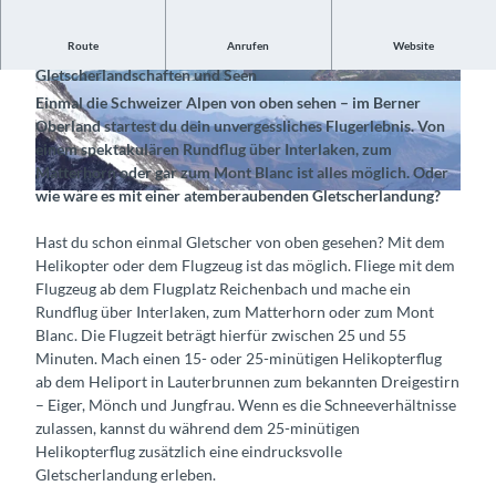
Route
Anrufen
Website
Fliege über schneebedeckte Berggipfel,
Gletscherlandschaften und Seen
©
CC-BY-SA
©
CC-BY-SA
Einmal die Schweizer Alpen von oben sehen – im Berner
Oberland startest du dein unvergessliches Flugerlebnis. Von
einem spektakulären Rundflug über Interlaken, zum
Matterhorn oder gar zum Mont Blanc ist alles möglich. Oder
wie wäre es mit einer atemberaubenden Gletscherlandung?
©
CC-BY-SA
Hast du schon einmal Gletscher von oben gesehen? Mit dem
Helikopter oder dem Flugzeug ist das möglich. Fliege mit dem
Flugzeug ab dem Flugplatz Reichenbach und mache ein
Rundflug über Interlaken, zum Matterhorn oder zum Mont
Blanc. Die Flugzeit beträgt hierfür zwischen 25 und 55
Minuten. Mach einen 15- oder 25-minütigen Helikopterflug
ab dem Heliport in Lauterbrunnen zum bekannten Dreigestirn
– Eiger, Mönch und Jungfrau. Wenn es die Schneeverhältnisse
zulassen, kannst du während dem 25-minütigen
Helikopterflug zusätzlich eine eindrucksvolle
Gletscherlandung erleben.