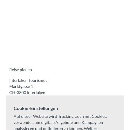
F
Y
I
t
L
a
o
n
i
i
c
u
s
k
n
e
t
t
t
k
b
u
a
o
e
o
b
g
k
d
o
e
r
I
k
a
n
m
Reise planen
Interlaken Tourismus
Marktgasse 1
CH-3800 Interlaken
Tel:
+41 33 826 53 00
Cookie-Einstellungen
mail@interlaken.swiss
Auf dieser Website wird Tracking, auch mit Cookies,
Öffnungszeiten
verwendet, um digitale Angebote und Kampagnen
Anreise planen
analysieren und optimieren zu können. Weitere