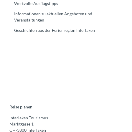
Wertvolle Ausflugstipps
Informationen zu aktuellen Angeboten und
Veranstaltungen
Geschichten aus der Ferienregion Interlaken
F
Y
I
t
L
a
o
n
i
i
c
u
s
k
n
e
t
t
t
k
b
u
a
o
e
o
b
g
k
d
o
e
r
I
k
a
n
m
Reise planen
Interlaken Tourismus
Marktgasse 1
CH-3800 Interlaken