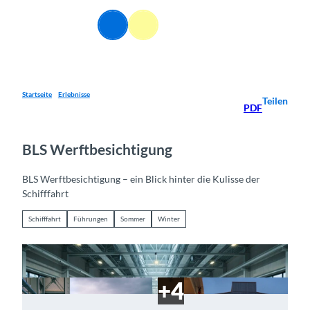
Z
u
DE
Webcams
Informationen
Suche
Menü
m
I
n
h
a
Startseite
Erlebnisse
Teilen
PDF
l
t
BLS Werftbesichtigung
BLS Werftbesichtigung – ein Blick hinter die Kulisse der
Schifffahrt
Schifffahrt
Führungen
Sommer
Winter