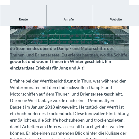
Route
Anrufen
Website
Besuche die Werftanlage in Thun mit deiner Gruppe
Erkunde gemeinsam mit einem Guide die brandneue
© Interlaken Tourismus, BLS Schifffahrt AG |
© Interlaken Tourismus, BLS Schifffahrt AG |
Werfthalle, das moderne Trockendock und die Werkstätten
CC-BY-ND
CC-BY-ND
der BLS Schifffahrt. Auf einer eineinhalbstündigen Tour hörst
du Spannendes über die Dampf- und Motorschiffe des
Thuner- und Brienzersees. Du erlebst hautnah, wo die Schiffe
gewartet und was mit ihnen im Winter geschieht. Ein
© Interlaken Tourismus, BLS Schifffahrt AG |
CC-BY-ND
einzigartiges Erlebnis für Jung und Alt!
Erfahre bei der Werftbesichtigung in Thun, was während den
Wintermonaten mit den eindrucksvollen Dampf- und
Motorschiffen auf dem Thuner- und Brienzersee geschieht.
Die neue Werftanlage wurde nach einer 15-monatigen
Bauzeit im Januar 2018 eingeweiht. Herzstück der Werft ist
ein hochmodernes Trockendock. Diese innovative Einrichtung
ermöglicht es, die Schiffe hochzuheben und trockenzulegen,
damit Arbeiten am Unterwasserschiff durchgeführt werden
können. Erlebe einen spannenden Blick hinter die Kulisse der