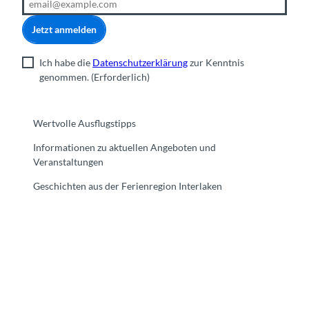
Jetzt anmelden
Ich habe die
Datenschutzerklärung
zur Kenntnis
genommen.
(Erforderlich)
Wertvolle Ausflugstipps
Informationen zu aktuellen Angeboten und
Veranstaltungen
Geschichten aus der Ferienregion Interlaken
F
Y
I
t
L
a
o
n
i
i
c
u
s
k
n