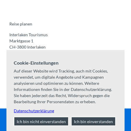
e
t
t
t
k
b
u
a
o
e
o
b
g
k
d
o
e
r
I
k
a
n
m
Reise planen
Interlaken Tourismus
Marktgasse 1
CH-3800 Interlaken
Tel:
+41 33 826 53 00
Cookie-Einstellungen
mail@interlaken.swiss
Auf dieser Website wird Tracking, auch mit Cookies,
Öffnungszeiten
verwendet, um digitale Angebote und Kampagnen
Anreise planen
analysieren und optimieren zu können. Weitere
Unterkünfte /
AGB
Informationen finden Sie in der Datenschutzerklärung.
Kongresse & Gruppen
Sie haben jederzeit das Recht, Widerspruch gegen die
Bearbeitung Ihrer Personendaten zu erheben.
Datenschutzerklärung
Ich bin nicht einverstanden
Ich bin einverstanden
Kontakt
|
Impressum
|
Datenschutz
|
Über uns