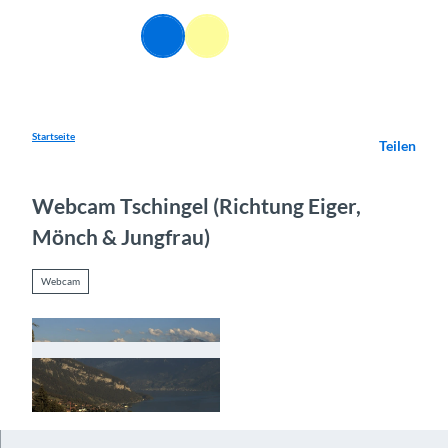
Z
u
DE
Webcams
Informationen
Suche
Menü
m
I
n
h
a
Startseite
Teilen
l
t
Webcam Tschingel (Richtung Eiger,
Mönch & Jungfrau)
Webcam
© Swissmountainview |
CC-BY-NC-ND