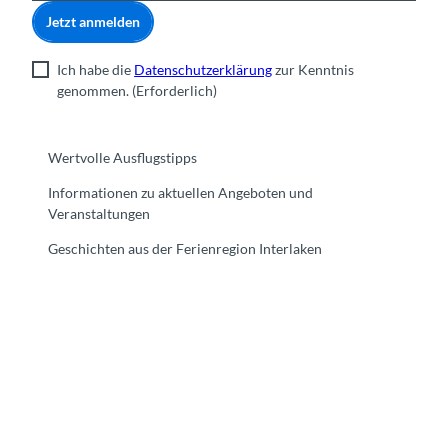
Jetzt anmelden
Ich habe die
Datenschutzerklärung
zur Kenntnis
genommen.
(Erforderlich)
Wertvolle Ausflugstipps
Informationen zu aktuellen Angeboten und
Veranstaltungen
Geschichten aus der Ferienregion Interlaken
F
Y
I
t
L
a
o
n
i
i
c
u
s
k
n
e
t
t
t
k